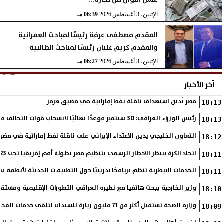
غسل أموال من تجارة...
الإثنين، 3 أغسطس 2026
06:39 مـ
المقدم مصطفى عرفة رئيسًا لمباحث العمرانية
والمقدم كريم عليان رئيسًا لمباحث الطالبية
الإثنين، 3 أغسطس 2026
06:27 مـ
آخر الأخبار
مصر تُدين استهداف ناقلة نفط إماراتية في مضيق هرمز
18:13
رئيس الوزراء العراقي: 30 سبتمبر موعدًا نهائيًا لانسحاب قوات التحالف من العراق
18:13
التعاون الخليجي يدين الاعتداء الإيراني على ناقلة نفط إماراتية في مضي
18:12
اتحاد الكرة ينتظر الاخطار الرسمي بتنظيم مصر بطولة أمم إفريقيا تحت 23 عاما
18:11
الخدمات البيطرية تنظم برنامجًا تدريبيًا حول التطبيقات الحديثة لأنظمة س
18:11
وزير الخارجية يبحث هاتفيا مع نظيره العراقي التطورات الإقليمية ومستقبل
18:10
وزارة الصحة تستقبل أكثر من 71 مليون زيارة للسيدات لتلقي خدمات الفحص والتوعية
18:09