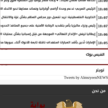
لخدمة أهالي شمال سيناء.. 4 رحلات قطار يوميًا بين القنطرة شرق وبئر العبد
18:09
الرئيس الصربي: ندعم وحدة أراضي أوكرانيا ونساند مسارها نحو الاتحاد ال
18:08
الخارجية الفلسطينية: نريد تفعيل دور مجلس السلام بشأن غزة والانتقال إ
18:07
رئيس وزراء ماليزيا يأمر بتشديد الرقابة الأمنية على جميع المنافذ الحدود
18:07
إيطاليا ترفض «الإنذار النهائي» الموجهة من قِبَل إسبانيا بشأن عمليات ا
18:06
الإمارات تُدين بأشد العبارات استهداف ناقلة تابعة لأدنوك أثناء عبورها م
18:05
الفيس بوك
تويتر
Tweets by AlmsryeenNEWS
من نحن