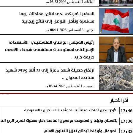
الثلاثاء، 4 أغسطس 2026
03:33 مـ
السفير الأمريكي لدى لبنان: محادثات روما
مستمرة ونأمل التوصل إلى نتائج إيجابية
الإثنين، 3 أغسطس 2026
06:11 مـ
رئيس المجلس الوطني الفلسطيني: الاستهداف
الإسرائيلي لمستودعات مستشفى شهداء الأقصى
جريمة حرب...
السبت، 1 أغسطس 2026
06:14 مـ
ارتفاع حصيلة شهداء غزة إلى 73 ألفا و349 شهيدا
منذ بدء العدوان...
السبت، 1 أغسطس 2026
05:44 مـ
آخر الأخبار
الأردن يدين اعتداء ميليشيا الحوثي على نجران بالسعودية
17:46
باكستان وتركيا والسعودية يوقعون اتفاقية دفاع مشترك لتعزيز الردع ال
17:38
الصومال وأوغندا تبحثان تعزيز التعاون الأمني
17:33