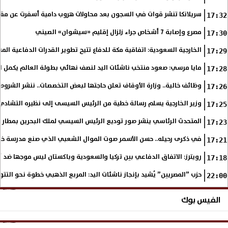
سريلانكا تنشر قوات في السجون بعد محاولات هروب دامية أسفرت عن مقتل 3 سج
17:32
مصرع وإصابة 7 أشخاص جراء زلزال إقليم «سيشوان» الصيني
17:30
الخارجية السعودية: اتفاقية مكة للدفاع تتيح تطوير القدرات الدفاعية المش
17:29
مايا مرسي: صعود منتخب ناشئات اليد لنصف نهائي بطولة العالم يكمل الفت
17:28
وظائف خالية.. وزارة الأوقاف تعلن حاجتها لبعض التخصصات.. ننشر الشروط
17:26
وزير الخارجية يسلم رسالة خطية من الرئيس السيسى إلى نظيره التشادي
17:25
المتحدث الرئاسي ينشر صور توديع الرئيس السيسي لملك البحرين بمطار 
17:23
في ذكرى رحيله.. حسن الأسمر صوت الموال الشعبي الذي صنع مدرسة خا
17:21
رويترز: الاتفاق الدفاعي بين تركيا والسعودية وباكستان ليس موجها ضد
17:18
حزب ”المصريين” يُشيد بإنجاز ناشئات اليد: المربع الذهبي خطوة نحو التتو
22:00
الفيس بوك