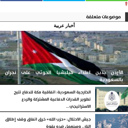
⇧
موضوعات متعلقة
أخبار عربية
الأردن يدين اعتداء ميليشيا الحوثي على نجران
بالسعودية
الخارجية السعودية: اتفاقية مكة للدفاع تتيح
تطوير القدرات الدفاعية المشتركة والردع
الاستراتيجي...
اليوم
الجمعة، 7 أغسطس 2026
05:46 مـ
اليوم
الجمعة، 7 أغسطس 2026
05:29 مـ
جيش الاحتلال: «حزب الله» خرق اتفاق وقف إطلاق
النار.. وسنعمل ضده بقوة