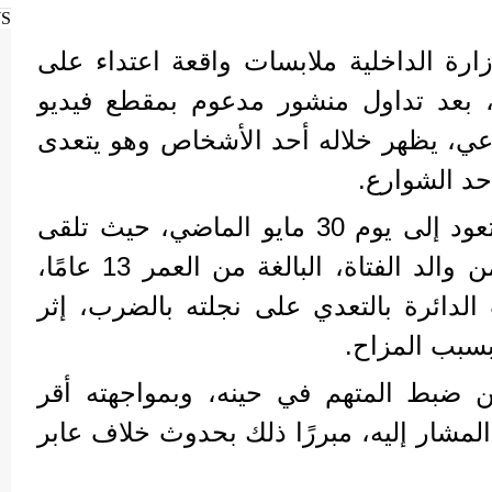
WS
ارة الداخلية ملابسات واقعة اعتداء على
 بعد تداول منشور مدعوم بمقطع فيديو
اعي، يظهر خلاله أحد الأشخاص وهو يتعدى
حد الشوارع.
بالفحص تبين أن الواقعة تعود إلى يوم 30 مايو الماضي، حيث تلقى
مركز شرطة بلبيس بلاغًا من والد الفتاة، البالغة من العمر 13 عامًا،
ت الدائرة بالتعدي على نجلته بالضرب، إثر
بسبب المزاح.
ن ضبط المتهم في حينه، وبمواجهته أقر
المشار إليه، مبررًا ذلك بحدوث خلاف عابر