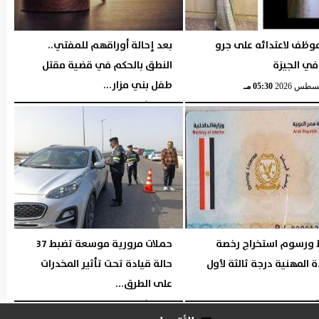
وظف لاعتدائه على جرو
بعد إحالة أوراقهم للمفتي..
في الجيزة
النطق بالحكم في قضية مقتل
طفل بني مزار...
05:30 مـ
السبت، 1 أغسطس 2026
06:16 مـ
ورسوم استخراج رخصة
حملات مرورية موسعة تضبط 37
ة المهنية درجة ثالثة لأول
حالة قيادة تحت تأثير المخدرات
على الطرق...
05:40 مـ
السبت، 1 أغسطس 2026
05:39 مـ