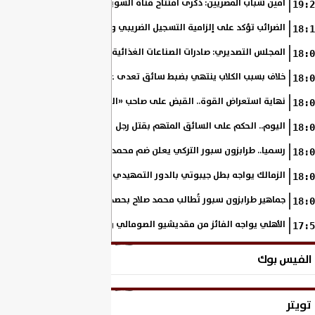
أمين شباب المصريين: ذكرى افتتاح قناة السويس الجديدة تجسد رؤية السي
19:2
الضرائب تؤكد على إلزامية التسجيل الضريبي والفاتورة الإلكترونية لجميع مم
18:1
المجلس التصديري: صادرات الصناعات الغذائية إلى الاتحاد الأوروبي ترتفع 15.4% خلال النصف الأول من 2026
18:0
خلاف بسبب الكلاب ينتهي بضبط سائق تعدى على سيدة بالإسكندرية
18:0
نهاية استعراض القوة.. القبض على صاحب «السنجة» في المنوفية
18:0
اليوم.. الحكم على السائق المتهم بقتل رجل وحفيدته وإصابة 11 آخرين
18:0
رسميا.. طرابزون سبور التركي يعلن ضم محمد صلاح حتى عام 2028
18:0
الزمالك يواجه بطل جيبوتي بالدور التمهيدي من بطولة إفريقيا
18:0
جماهير طرابزون سبور تُطالب محمد صلاح بحصد لقب الدوري التركي
18:0
الأهلي يواجه الفائز من مقديشيو الصومالي وكيتارا الأوغندي بالكونفدرالي
17:5
الفيس بوك
تويتر