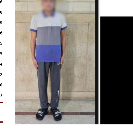
6
0
9
6
5
5
4
2
0
7