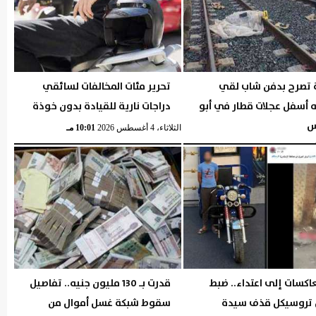
بة تصرح بدفن شاب لقي
تحرير مئات المخالفات لسائقي
 أسفل عجلات قطار في أبو
دراجات نارية للقيادة بدون خوذة
س
الثلاثاء، 4 أغسطس 2026
10:01 مـ
10:01 مـ
اكسات إلى اعتداء.. ضبط
قدرت بـ 130 مليون جنيه.. تفاصيل
تروسيكل قذف سيدة
سقوط شبكة غسل أموال من