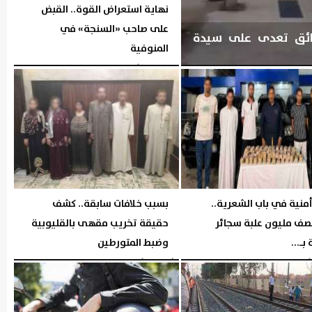
نهاية استعراض القوة.. القبض
على صاحب «السنجة» في
ائق تعدى على سيدة
المنوفية
الخميس، 6 أغسطس 2026
06:05 مـ
منية في باب الشعرية..
بسبب خلافات سابقة.. كشف
صف مليون علبة سجائر
حقيقة تخريب مقهى بالقليوبية
بـ...
وضبط المتورطين
04:44 مـ
الأربعاء، 5 أغسطس 2026
04:43 مـ