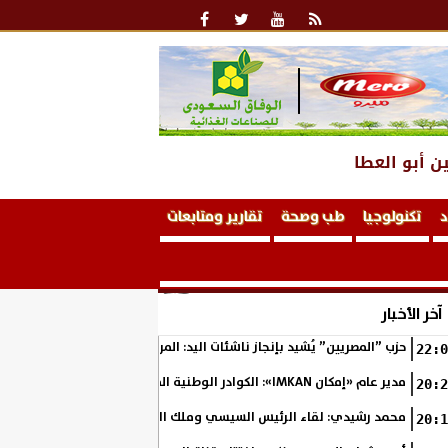
ن أبو العطا
د
تكنولوجيا
طب وصحة
تقارير ومتابعات
آخر الأخبار
حزب ”المصريين” يُشيد بإنجاز ناشئات اليد: المربع الذهبي خطوة نحو التتوي
22:0
مدير عام «إمكان IMKAN»: الكوادر الوطنية المؤهلة هي الثروة الحقيقية لمستقبل التنمية في مصر
20:2
محمد رشيدي: لقاء الرئيس السيسي وملك البحرين يؤكد قيادة مصر لتعزيز ال
20:1