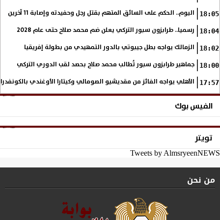
اليوم.. الحكم على السائق المتهم بقتل رجل وحفيدته وإصابة 11 آخرين
18:05
رسميا.. طرابزون سبور التركي يعلن ضم محمد صلاح حتى عام 2028
18:04
الزمالك يواجه بطل جيبوتي بالدور التمهيدي من بطولة إفريقيا
18:02
جماهير طرابزون سبور تُطالب محمد صلاح بحصد لقب الدوري التركي
18:00
الأهلي يواجه الفائز من مقديشيو الصومالي وكيتارا الأوغندي بالكونفدرال
17:57
الفيس بوك
تويتر
Tweets by AlmsryeenNEWS
من نحن