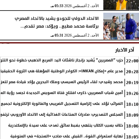
الأحد، 2 أغسطس 2026
05:33 مـ
الاتحاد الدولي للجودو يشيد بالاتحاد المصري
برئاسة محمد مطيع.. ويؤكد: مصر تقدم...
الأحد، 2 أغسطس 2026
05:31 مـ
آخر الأخبار
حزب ”المصريين” يُشيد بإنجاز ناشئات اليد: المربع الذهبي خطوة نحو التتو
22:00
مدير عام «إمكان IMKAN»: الكوادر الوطنية المؤهلة هي الثروة الحقيقية لمستقبل التنمية في مصر
20:28
محمد رشيدي: لقاء الرئيس السيسي وملك البحرين يؤكد قيادة مصر لتعزيز 
20:19
أمين شباب المصريين: ذكرى افتتاح قناة السويس الجديدة تجسد رؤية الس
19:26
الضرائب تؤكد على إلزامية التسجيل الضريبي والفاتورة الإلكترونية لجميع 
18:10
المجلس التصديري: صادرات الصناعات الغذائية إلى الاتحاد الأوروبي ترتفع 15.4% خلال النصف الأول من 2026
18:09
خلاف بسبب الكلاب ينتهي بضبط سائق تعدى على سيدة بالإسكندرية
18:06
نهاية استعراض القوة.. القبض على صاحب «السنجة» في المنوفية
18:05