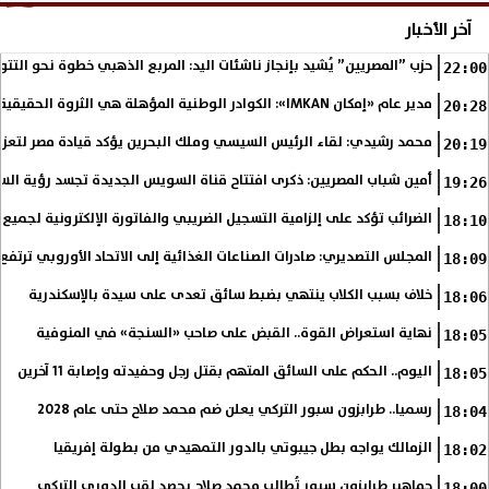
آخر الأخبار
حزب ”المصريين” يُشيد بإنجاز ناشئات اليد: المربع الذهبي خطوة نحو التتو
22:00
مدير عام «إمكان IMKAN»: الكوادر الوطنية المؤهلة هي الثروة الحقيقية لمستقبل التنمية في مصر
20:28
محمد رشيدي: لقاء الرئيس السيسي وملك البحرين يؤكد قيادة مصر لتعزيز 
20:19
أمين شباب المصريين: ذكرى افتتاح قناة السويس الجديدة تجسد رؤية الس
19:26
الضرائب تؤكد على إلزامية التسجيل الضريبي والفاتورة الإلكترونية لجميع 
18:10
المجلس التصديري: صادرات الصناعات الغذائية إلى الاتحاد الأوروبي ترتفع 15.4% خلال النصف الأول من 2026
18:09
خلاف بسبب الكلاب ينتهي بضبط سائق تعدى على سيدة بالإسكندرية
18:06
نهاية استعراض القوة.. القبض على صاحب «السنجة» في المنوفية
18:05
اليوم.. الحكم على السائق المتهم بقتل رجل وحفيدته وإصابة 11 آخرين
18:05
رسميا.. طرابزون سبور التركي يعلن ضم محمد صلاح حتى عام 2028
18:04
الزمالك يواجه بطل جيبوتي بالدور التمهيدي من بطولة إفريقيا
18:02
جماهير طرابزون سبور تُطالب محمد صلاح بحصد لقب الدوري التركي
18:00