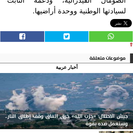
الصومال الفيدرالية، ودعمه الثابت
لسيادتها الوطنية ووحدة أراضيها.
⇧
موضوعات متعلقة
أخبار عربية
جيش الاحتلال: «حزب الله» خرق اتفاق وقف إطلاق النار..
وسنعمل ضده بقوة