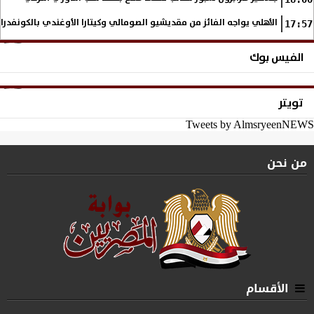
الأهلي يواجه الفائز من مقديشيو الصومالي وكيتارا الأوغندي بالكونفدرال
17:57
الفيس بوك
تويتر
Tweets by AlmsryeenNEWS
من نحن
الأقسام