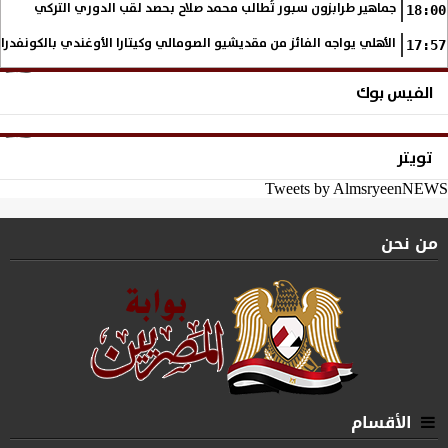
جماهير طرابزون سبور تُطالب محمد صلاح بحصد لقب الدوري التركي
18:00
الأهلي يواجه الفائز من مقديشيو الصومالي وكيتارا الأوغندي بالكونفدرال
17:57
الفيس بوك
تويتر
Tweets by AlmsryeenNEWS
من نحن
الأقسام