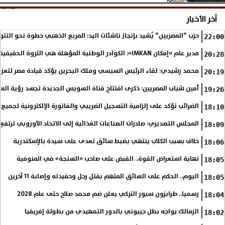
آخر الأخبار
حزب ”المصريين” يُشيد بإنجاز ناشئات اليد: المربع الذهبي خطوة نحو التتو
22:00
مدير عام «إمكان IMKAN»: الكوادر الوطنية المؤهلة هي الثروة الحقيقية لمستقبل التنمية في مصر
20:28
محمد رشيدي: لقاء الرئيس السيسي وملك البحرين يؤكد قيادة مصر لتعزيز 
20:19
أمين شباب المصريين: ذكرى افتتاح قناة السويس الجديدة تجسد رؤية الس
19:26
الضرائب تؤكد على إلزامية التسجيل الضريبي والفاتورة الإلكترونية لجميع 
18:10
المجلس التصديري: صادرات الصناعات الغذائية إلى الاتحاد الأوروبي ترتفع 15.4% خلال النصف الأول من 2026
18:09
خلاف بسبب الكلاب ينتهي بضبط سائق تعدى على سيدة بالإسكندرية
18:06
نهاية استعراض القوة.. القبض على صاحب «السنجة» في المنوفية
18:05
اليوم.. الحكم على السائق المتهم بقتل رجل وحفيدته وإصابة 11 آخرين
18:05
رسميا.. طرابزون سبور التركي يعلن ضم محمد صلاح حتى عام 2028
18:04
الزمالك يواجه بطل جيبوتي بالدور التمهيدي من بطولة إفريقيا
18:02