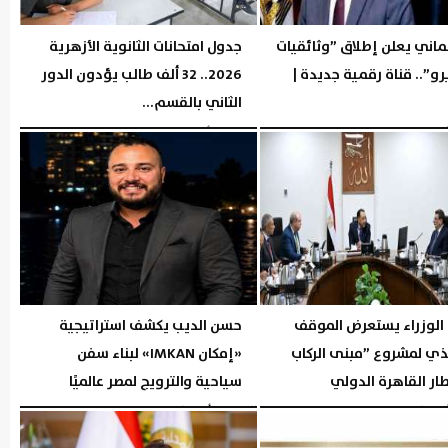
ماني يعلن إطلاق ”وثائقيات
جدول امتحانات الثانوية الأزهرية
و”.. قناة رقمية جديدة |
2026.. 32 ألف طالب يؤدون الدور
الثاني بالقسم...
03:44 مـ
الثلاثاء، 4 أغسطس 2026
03:34 مـ
الوزراء يستعرض الموقف
حسن الديب يكشف استراتيجية
ذي لمشروع ”مبنى الركاب
«إمكان IMKAN» لبناء سفن
سياحية والترويج لمصر عالميًا
03:31 مـ
الإثنين، 3 أغسطس 2026
07:43 مـ