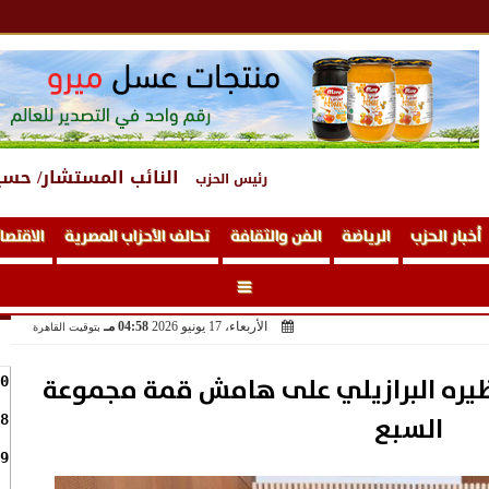
النائب المستشار/ حسي
رئيس الحزب
أخبار الحزب
الرياضة
الفن والثقافة
تحالف الأحزاب المصرية
الاقتصا
الأربعاء، 17 يونيو 2026
04:58 مـ
بتوقيت القاهرة
يره البرازيلي على هامش قمة مجموعة
0
السبع
8
9