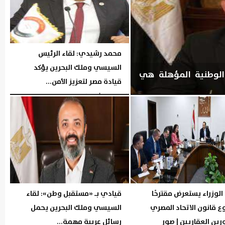
محمد رشيدي: لقاء الرئيس
السيسي وملك البحرين يؤكد
IMKAN»: الكوادر الوطنية المؤهلة هي
قيادة مصر لتعزيز الأمن...
الخميس، 6 أغسطس 2026
08:19 مـ
لوزراء يستعرض مقترحًا
قيادي بـ «مستقبل وطن»: لقاء
 قانون الاتحاد المصري
السيسي وملك البحرين يحمل
ين العقاريين | صور
رسائل عربية مهمة...