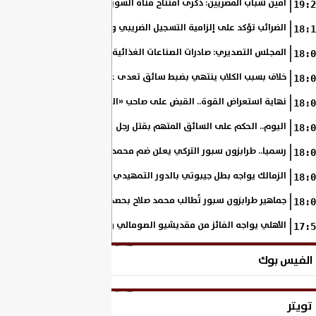
أمين شباب المصريين: ذكرى افتتاح قناة السويس الجديدة تجسد رؤية السي
19:2
الضرائب تؤكد على إلزامية التسجيل الضريبي والفاتورة الإلكترونية لجميع مم
18:1
المجلس التصديري: صادرات الصناعات الغذائية إلى الاتحاد الأوروبي ترتفع 15.4% خلال النصف الأول من 2026
18:0
خلاف بسبب الكلاب ينتهي بضبط سائق تعدى على سيدة بالإسكندرية
18:0
نهاية استعراض القوة.. القبض على صاحب «السنجة» في المنوفية
18:0
اليوم.. الحكم على السائق المتهم بقتل رجل وحفيدته وإصابة 11 آخرين
18:0
رسميا.. طرابزون سبور التركي يعلن ضم محمد صلاح حتى عام 2028
18:0
الزمالك يواجه بطل جيبوتي بالدور التمهيدي من بطولة إفريقيا
18:0
جماهير طرابزون سبور تُطالب محمد صلاح بحصد لقب الدوري التركي
18:0
الأهلي يواجه الفائز من مقديشيو الصومالي وكيتارا الأوغندي بالكونفدرالي
17:5
الفيس بوك
تويتر