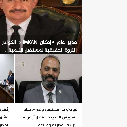
مدير عام «إمكان 
الثروة الحقيقية لمستقبل التنمية...
الخميس، 6 أغسطس 2026
08:28 مـ
قيادي بـ «مستقبل وطن»: قناة
رئيس ا
السويس الجديدة ستظل أيقونة
لمشروع
الإرادة المصرية وصناعة...
للمطور