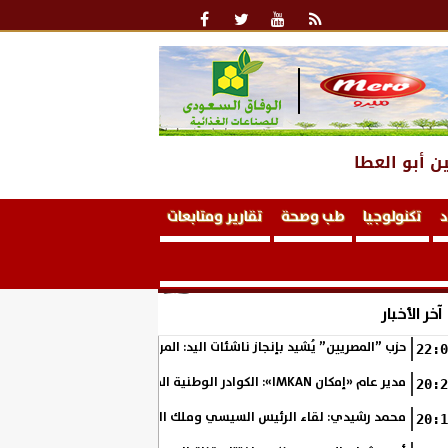
ن أبو العطا
د
تكنولوجيا
طب وصحة
تقارير ومتابعات
آخر الأخبار
حزب ”المصريين” يُشيد بإنجاز ناشئات اليد: المربع الذهبي خطوة نحو التتوي
22:0
مدير عام «إمكان IMKAN»: الكوادر الوطنية المؤهلة هي الثروة الحقيقية لمستقبل التنمية في مصر
20:2
محمد رشيدي: لقاء الرئيس السيسي وملك البحرين يؤكد قيادة مصر لتعزيز ال
20:1