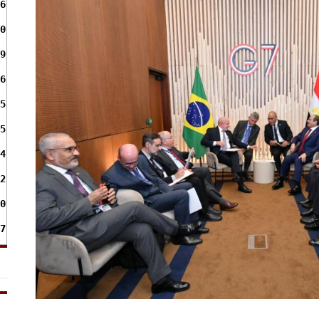
6
0
9
6
5
5
4
2
0
7