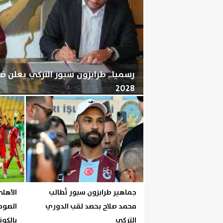
رسميا.. طرابزون سبور التركي يعلن 
2028
الخميس، 6 أغسطس 2026
06:04 مـ
جماهير طرابزون سبور تُطالب
الأهلي
محمد صلاح بحصد لقب الدوري
الصوما
التركي
بالكون