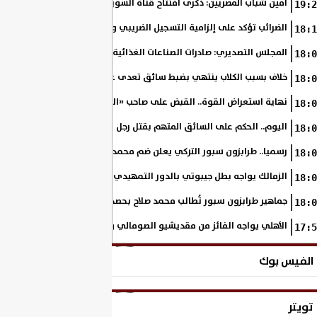
أمين شباب المصريين: ذكرى افتتاح قناة السويس الجديدة تجسد رؤية السي
19:2
الضرائب تؤكد على إلزامية التسجيل الضريبي والفاتورة الإلكترونية لجميع مم
18:1
المجلس التصديري: صادرات الصناعات الغذائية إلى الاتحاد الأوروبي ترتفع 15.4% خلال النصف الأول من 2026
18:0
خلاف بسبب الكلاب ينتهي بضبط سائق تعدى على سيدة بالإسكندرية
18:0
نهاية استعراض القوة.. القبض على صاحب «السنجة» في المنوفية
18:0
اليوم.. الحكم على السائق المتهم بقتل رجل وحفيدته وإصابة 11 آخرين
18:0
رسميا.. طرابزون سبور التركي يعلن ضم محمد صلاح حتى عام 2028
18:0
الزمالك يواجه بطل جيبوتي بالدور التمهيدي من بطولة إفريقيا
18:0
جماهير طرابزون سبور تُطالب محمد صلاح بحصد لقب الدوري التركي
18:0
الأهلي يواجه الفائز من مقديشيو الصومالي وكيتارا الأوغندي بالكونفدرالي
17:5
الفيس بوك
تويتر