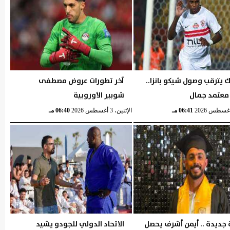
ك يترقب وصول شيكو بانزا..
آخر تطورات عروض مصطفى
 معتمد جمال
شوبير الأوروبية
06:41 مـ
الإثنين، 3 أغسطس 2026
06:40 مـ
جديدة .. أيمن أشرف يحصل
الاتحاد الدولي للجودو يشيد