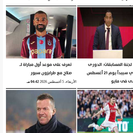
05:57 مـ
لجنة المسابقات: الدورى
تعرف على موعد أول مباراة لـ
المصري سيبدأ يوم 21 أغسطس
صلاح مع طرابزون سبور
ى فى مايو
الأربعاء، 5 أغسطس 2026
04:42 مـ
05:29 مـ