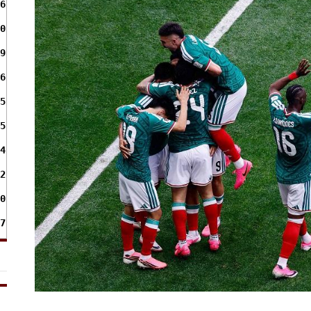
6
0
9
6
5
5
4
2
0
7