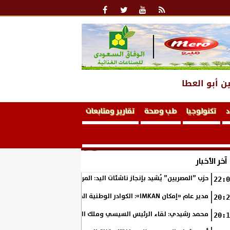
ن أبو العطا
د
تكنولوجيا
طب وصحة
تقارير ومتابعات
آخر الأخبار
حزب ”المصريين” يُشيد بإنجاز ناشئات اليد: المربع الذهبي خطوة نحو التتوي
22:0
مدير عام «إمكان IMKAN»: الكوادر الوطنية المؤهلة هي الثروة الحقيقية لمستقبل التنمية في مصر
20:2
محمد رشيدي: لقاء الرئيس السيسي وملك البحرين يؤكد قيادة مصر لتعزيز ال
20:1