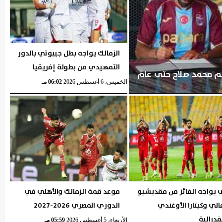
الزمالك يواجه بطل جيبوتي بالدور
التمهيدي من بطولة إفريقيا
ضم محمد صلاح حتى عام
الخميس، 6 أغسطس 2026
06:02 مـ
 يواجه الفائز من مقديشيو
موعد قمة الزمالك والأهلي في
لي وكيتارا الأوغندي
الدوري المصري 2026-2027
فدرالية
الأربعاء، 5 أغسطس 2026
05:59 مـ