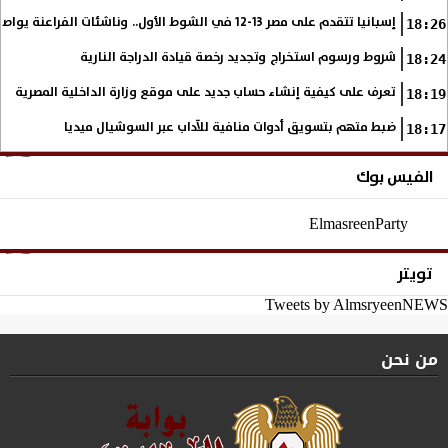
إسبانيا تتقدم على مصر 13-12 في الشوط الأول.. وناشئات الفراعنة يواصلن حلم بلوغ نهائي مونديال اليد
18:26
شروط ورسوم استخراج وتجديد رخصة قيادة الدراجة النارية
18:24
تعرف على كيفية إنشاء حساب جديد على موقع وزارة الداخلية المصرية
18:19
ضبط متهم بتسويق أدوات منافية للآداب عبر السوشيال ميديا
18:17
الفيس بوك
ElmasreenParty
تويتر
Tweets by AlmsryeenNEWS
من نحن