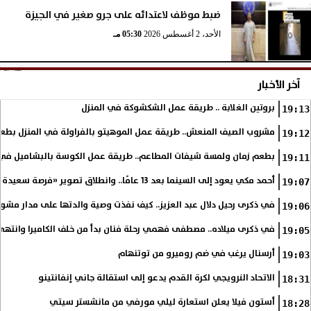
ضبط موظف لاعتدائه على جرو صغير في الجيزة
الأحد، 2 أغسطس 2026
05:30 مـ
آخر الأخبار
بروتين الغلابة .. طريقة عمل الشكشوكة في المنزل
19:13
مشروب الصيف المنعش.. طريقة عمل الموهيتو بالفراولة في المنزل بطعم
19:12
بطعم زمان ولمسة شيفات المطاعم.. طريقة عمل الكوسة بالبشاميل في 
19:11
أحمد مكي يعود إلى السينما بعد 13 عامًا.. وانطلاق تصوير «فرصة سعيدة»
19:07
في ذكرى رحيل دلال عبد العزيز.. كيف نفذت وصية والدتها على مدار مشوا
19:06
في ذكرى ميلاده.. مصطفى فهمي رحلة فنان بدأ من خلف الكاميرا وانتهى أي
19:05
أرسنال يرغب في ضم روميرو من توتنهام
19:03
الاتحاد النرويجي لكرة القدم يدعو إلى استقالة جاني إنفانتينو
18:31
أستون فيلا يعلن استعارة ليلي مورفي من مانشستر سيتي
18:28