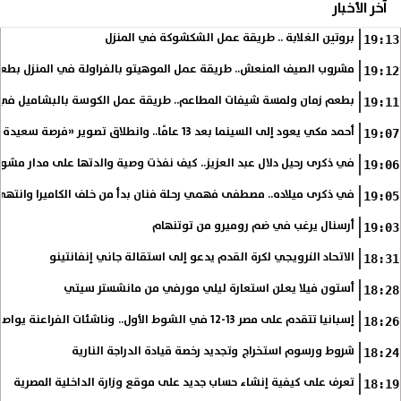
آخر الأخبار
بروتين الغلابة .. طريقة عمل الشكشوكة في المنزل
19:13
مشروب الصيف المنعش.. طريقة عمل الموهيتو بالفراولة في المنزل بطعم
19:12
بطعم زمان ولمسة شيفات المطاعم.. طريقة عمل الكوسة بالبشاميل في 
19:11
أحمد مكي يعود إلى السينما بعد 13 عامًا.. وانطلاق تصوير «فرصة سعيدة»
19:07
في ذكرى رحيل دلال عبد العزيز.. كيف نفذت وصية والدتها على مدار مشوا
19:06
في ذكرى ميلاده.. مصطفى فهمي رحلة فنان بدأ من خلف الكاميرا وانتهى أي
19:05
أرسنال يرغب في ضم روميرو من توتنهام
19:03
الاتحاد النرويجي لكرة القدم يدعو إلى استقالة جاني إنفانتينو
18:31
أستون فيلا يعلن استعارة ليلي مورفي من مانشستر سيتي
18:28
إسبانيا تتقدم على مصر 13-12 في الشوط الأول.. وناشئات الفراعنة يواصلن حلم بلوغ نهائي مونديال اليد
18:26
شروط ورسوم استخراج وتجديد رخصة قيادة الدراجة النارية
18:24
تعرف على كيفية إنشاء حساب جديد على موقع وزارة الداخلية المصرية
18:19