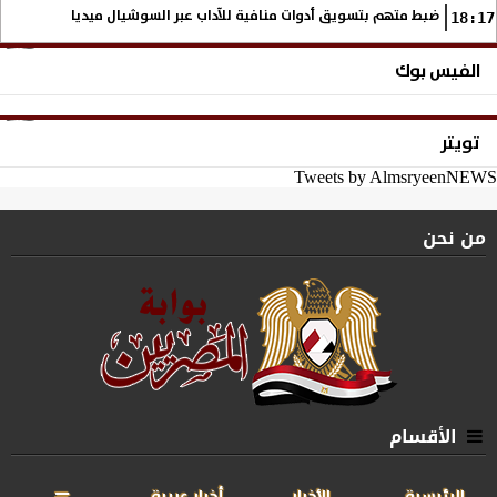
ضبط متهم بتسويق أدوات منافية للآداب عبر السوشيال ميديا
18:17
الفيس بوك
تويتر
Tweets by AlmsryeenNEWS
من نحن
الأقسام