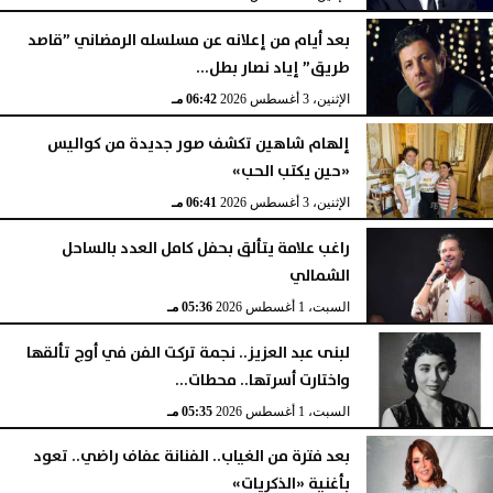
بعد أيام من إعلانه عن مسلسله الرمضاني ”قاصد
طريق” إياد نصار بطل...
الإثنين، 3 أغسطس 2026
06:42 مـ
إلهام شاهين تكشف صور جديدة من كواليس
«حين يكتب الحب»
الإثنين، 3 أغسطس 2026
06:41 مـ
راغب علامة يتألق بحفل كامل العدد بالساحل
الشمالي
السبت، 1 أغسطس 2026
05:36 مـ
لبنى عبد العزيز.. نجمة تركت الفن في أوج تألقها
واختارت أسرتها.. محطات...
السبت، 1 أغسطس 2026
05:35 مـ
بعد فترة من الغياب.. الفنانة عفاف راضي.. تعود
بأغنية «الذكريات»