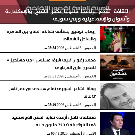
الثقافة تقدم برنامجا متنوعا بكفر الشيخ والإسكندرية
وأسوان والإسماعيلية وبني سويف
إيهاب توفيق يستأنف نشاطه الفني بين القاهرة
والساحل الشمالي
الخميس، 6 أغسطس 2026
05:56 مـ
الخميس، 6 أغسطس 2026
05:54 مـ
محمد رضوان ضيف شرف مسلسل «حب مستحيل»
للمخرج مازن الغرباوي
الخميس، 6 أغسطس 2026
05:51 مـ
وفاة الشاعر السوري تمام هنيدي عن عمر ناهز
٤٢ عاما
الخميس، 6 أغسطس 2026
05:49 مـ
مصطفى كامل: أرصدة نقابة المهن الموسيقية
في البنوك بلغت 750 مليون جنيه
الإثنين، 3 أغسطس 2026
06:43 مـ