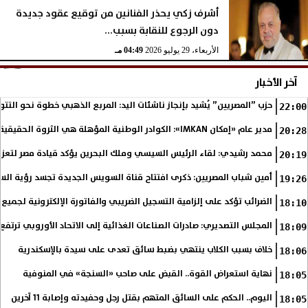
أشرف زكي يحذر الفنانين من توقيع عقود جديدة
دون الرجوع للنقابة بسبب...
الأربعاء، 29 يوليو 2026
04:49 مـ
آخر الأخبار
حزب ”المصريين” يُشيد بإنجاز ناشئات اليد: المربع الذهبي خطوة نحو التتو
22:00
مدير عام «إمكان IMKAN»: الكوادر الوطنية المؤهلة هي الثروة الحقيقية لمستقبل التنمية في مصر
20:28
محمد رشيدي: لقاء الرئيس السيسي وملك البحرين يؤكد قيادة مصر لتعزيز 
20:19
أمين شباب المصريين: ذكرى افتتاح قناة السويس الجديدة تجسد رؤية الس
19:26
الضرائب تؤكد على إلزامية التسجيل الضريبي والفاتورة الإلكترونية لجميع 
18:10
المجلس التصديري: صادرات الصناعات الغذائية إلى الاتحاد الأوروبي ترتفع 15.4% خلال النصف الأول من 2026
18:09
خلاف بسبب الكلاب ينتهي بضبط سائق تعدى على سيدة بالإسكندرية
18:06
نهاية استعراض القوة.. القبض على صاحب «السنجة» في المنوفية
18:05
اليوم.. الحكم على السائق المتهم بقتل رجل وحفيدته وإصابة 11 آخرين
18:05