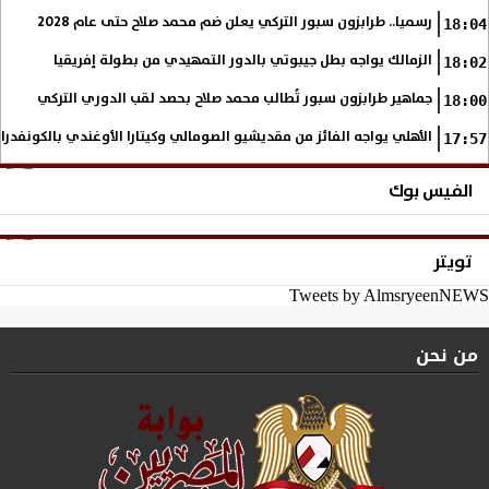
رسميا.. طرابزون سبور التركي يعلن ضم محمد صلاح حتى عام 2028
18:04
الزمالك يواجه بطل جيبوتي بالدور التمهيدي من بطولة إفريقيا
18:02
جماهير طرابزون سبور تُطالب محمد صلاح بحصد لقب الدوري التركي
18:00
الأهلي يواجه الفائز من مقديشيو الصومالي وكيتارا الأوغندي بالكونفدرال
17:57
الفيس بوك
تويتر
Tweets by AlmsryeenNEWS
من نحن