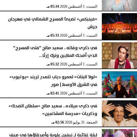
السبت، 1 أغسطس 2026
05:34 مـ
«فينيكس» تضيئ المسرح الشمالي في مهرجان
جرش
السبت، 1 أغسطس 2026
05:33 مـ
في ذكرى وفاته.. سعيد صالح ”فتى المسرح”
الذي أضحك الملايين وترك إرثًا...
السبت، 1 أغسطس 2026
05:32 مـ
«لولا البنات» لعمرو دياب تتصدر تريند «يوتيوب»
في الشرق الأوسط | صور
السبت، 1 أغسطس 2026
02:41 مـ
في ذكرى ميلاده.. سعيد صالح «سلطان الضحك»
وذكريات «مدرسة المشاغبين»
الجمعة، 31 يوليو 2026
02:56 مـ
ليلة غنائية لـ نيفين علوبة وأصدقاؤها في صيف