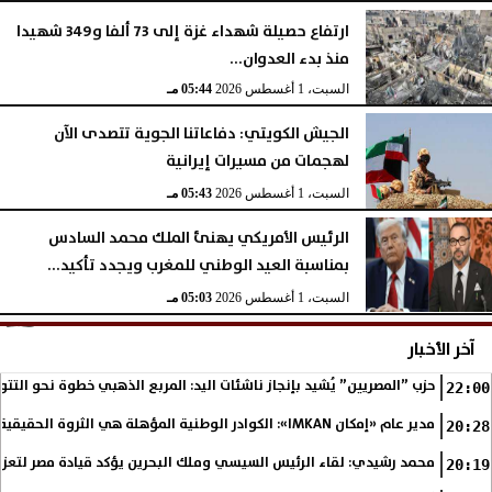
السبت، 1 أغسطس 2026
06:14 مـ
ارتفاع حصيلة شهداء غزة إلى 73 ألفا و349 شهيدا
منذ بدء العدوان...
السبت، 1 أغسطس 2026
05:44 مـ
الجيش الكويتي: دفاعاتنا الجوية تتصدى الآن
لهجمات من مسيرات إيرانية
السبت، 1 أغسطس 2026
05:43 مـ
الرئيس الأمريكي يهنئ الملك محمد السادس
بمناسبة العيد الوطني للمغرب ويجدد تأكيد...
السبت، 1 أغسطس 2026
05:03 مـ
آخر الأخبار
حزب ”المصريين” يُشيد بإنجاز ناشئات اليد: المربع الذهبي خطوة نحو التتو
22:00
مدير عام «إمكان IMKAN»: الكوادر الوطنية المؤهلة هي الثروة الحقيقية لمستقبل التنمية في مصر
20:28
محمد رشيدي: لقاء الرئيس السيسي وملك البحرين يؤكد قيادة مصر لتعزيز 
20:19