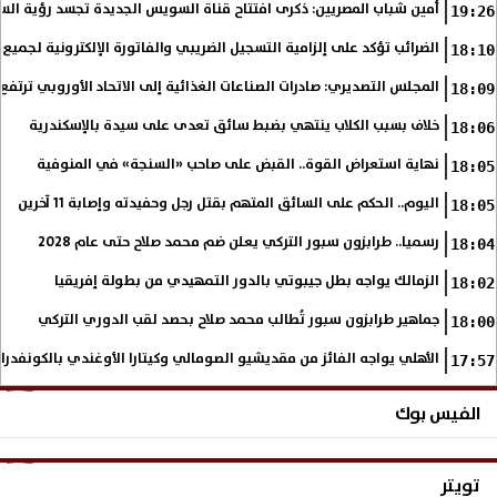
أمين شباب المصريين: ذكرى افتتاح قناة السويس الجديدة تجسد رؤية الس
19:26
الضرائب تؤكد على إلزامية التسجيل الضريبي والفاتورة الإلكترونية لجميع 
18:10
المجلس التصديري: صادرات الصناعات الغذائية إلى الاتحاد الأوروبي ترتفع 15.4% خلال النصف الأول من 2026
18:09
خلاف بسبب الكلاب ينتهي بضبط سائق تعدى على سيدة بالإسكندرية
18:06
نهاية استعراض القوة.. القبض على صاحب «السنجة» في المنوفية
18:05
اليوم.. الحكم على السائق المتهم بقتل رجل وحفيدته وإصابة 11 آخرين
18:05
رسميا.. طرابزون سبور التركي يعلن ضم محمد صلاح حتى عام 2028
18:04
الزمالك يواجه بطل جيبوتي بالدور التمهيدي من بطولة إفريقيا
18:02
جماهير طرابزون سبور تُطالب محمد صلاح بحصد لقب الدوري التركي
18:00
الأهلي يواجه الفائز من مقديشيو الصومالي وكيتارا الأوغندي بالكونفدرال
17:57
الفيس بوك
تويتر