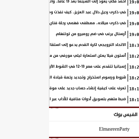
أحمد مكي يعود إلى السينما بعد 13 عامًا.. وانطلاق تصوير «فرصة سعيدة»
19:0
في ذكرى رحيل دلال عبد العزيز.. كيف نفذت وصية والدتها على مدار مشوار
19:0
في ذكرى ميلاده.. مصطفى فهمي رحلة فنان بدأ من خلف الكاميرا وانتهى أيقو
19:0
أرسنال يرغب في ضم روميرو من توتنهام
19:0
الاتحاد النرويجي لكرة القدم يدعو إلى استقالة جاني إنفانتينو
18:3
أستون فيلا يعلن استعارة ليلي مورفي من مانشستر سيتي
18:2
إسبانيا تتقدم على مصر 13-12 في الشوط الأول.. وناشئات الفراعنة يواصلن حلم بلوغ نهائي مونديال اليد
18:2
شروط ورسوم استخراج وتجديد رخصة قيادة الدراجة النارية
18:2
تعرف على كيفية إنشاء حساب جديد على موقع وزارة الداخلية المصرية
18:1
ضبط متهم بتسويق أدوات منافية للآداب عبر السوشيال ميديا
18:1
الفيس بوك
ElmasreenParty