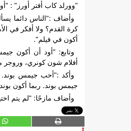
"وورلد كاب أفتر أورز" : "أ
وأضاف :"الناس دائما يسأل
كرة القدم؟ ولا أفكر في الأم
أكون في فيلم".
وتابع: "أود أن أكون جيم
أفلام شون كونري، وروجر م
وأكد :"أحب جيمس بوند. ب
جيمس بوند. ربما أكون بون
وأضاف مازحًا: "لم يتم اختي
⇧