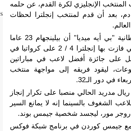
المنتخب الإنجليزي لكرة القدم، عن حلمه
دم، بعد أن قدم لمنتخب إنجلترا لحظات
WS
لعالم.
وذكرت وكالة الأنباء البريطانية "بي أيه ميديا" أن بيلينجهام 23 عاما
سجل هدفا في المباراة التي فازت بها إنجلترا 4 / 2 على كرواتيا في
حصل على جائزة أفضل لاعب في مباراتين
موعات، ليقود فريقه إلى مواجهة منتخب
اء في دور الـ32.
ريال مدريد الحالي منصبا على تكرار إنجاز
ي 1966، قال اللاعب الشغوف بالسينما إنه لا يمانع السير
روجر مور، ليجسد شخصية جيمس بوند.
ه مع جيمس كوردن في برنامج شبكة فوكس