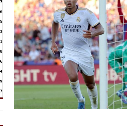
7
6
5
3
1
8
6
4
9
7