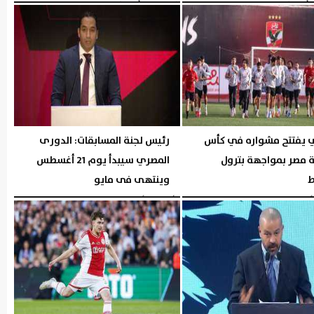
06:00 مـ
الخميس، 6 أغسطس 2026
05:57 مـ
ي يفتتح مشواره في كأس
رئيس لجنة المسابقات: الدورى
 مصر بمواجهة بترول
المصري سيبدأ يوم 21 أغسطس
ط
وينتهى فى مايو
05:30 مـ
الأربعاء، 5 أغسطس 2026
05:29 مـ