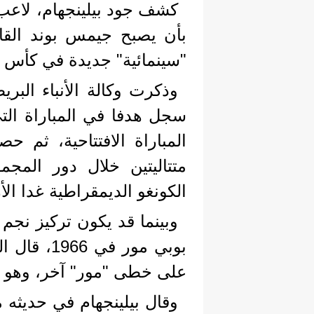
كشف جود بيلينجهام، لاعب 
بأن يصبح جيمس بوند القا
"سينمائية" جديدة في كأس ا
المباراة الافتتاحية، ثم 
متتاليتين خلال دور المج
الكونغو الديمقراطية غدا الأربع
وبينما قد يكون تركيز نجم 
بوبي مور ف
على خطى "مور" آخر، وهو 
وقال بيلينجهام في حديث