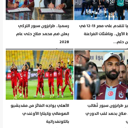
إسبانيا تتقدم على مصر 13-12 في
رسميا.. طرابزون سبور التركي
الأول.. وناشئات الفراعنة
يعلن ضم محمد صلاح حتى عام
 حلم...
2028
06:26 مـ
الخميس، 6 أغسطس 2026
06:04 مـ
 طرابزون سبور تُطالب
الأهلي يواجه الفائز من مقديشيو
صلاح بحصد لقب الدوري
الصومالي وكيتارا الأوغندي
ي
بالكونفدرالية