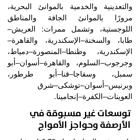
والتعدينية والخدمية بالموانئ البحرية،
مرورًا بالموانئ الجافة والمناطق
اللوجستية، وتشمل ممرات: العريش–
طابا، والسخنة–الإسكندرية، والقاهرة–
الإسكندرية، وطنطا–المنصورة–دمياط،
وجرجوب–السلوم، والقاهرة–أسوان–أبو
سمبل، وسفاجا–قنا–أبو طرطور،
وبرنيس–أسوان–توشكى–شرق
العوينات–الكفرة–إنجامينا.
توسعات غير مسبوقة في
الأرصفة وحواجز الأمواج