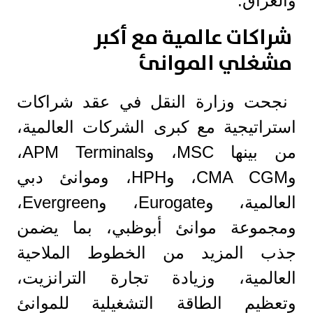
والعراق.
شراكات عالمية مع أكبر
مشغلي الموانئ
نجحت وزارة النقل في عقد شراكات
استراتيجية مع كبرى الشركات العالمية،
من بينها MSC، وAPM Terminals،
وCMA CGM، وHPH، وموانئ دبي
العالمية، وEurogate، وEvergreen،
ومجموعة موانئ أبوظبي، بما يضمن
جذب المزيد من الخطوط الملاحية
العالمية، وزيادة تجارة الترانزيت،
وتعظيم الطاقة التشغيلية للموانئ