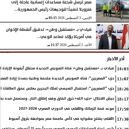
مصر تُرسل شحنة مساعدات إنسانية عاجلة إلى
فنزويلا تنفيذًا لتوجيهات رئيس الجمهورية...
الإثنين، 3 أغسطس 2026
05:15 مـ
قيادي بـ «مستقبل وطن»: تدقيق أنشطة الإخوان
في أمريكا يؤكد تصاعد الوعي...
الأحد، 2 أغسطس 2026
11:37 مـ
آخر الأخبار
قيادي بـ «مستقبل وطن»: قناة السويس الجديدة ستظل أيقونة الإرادة ا
14:03
حزب ”المصريين”: قناة السويس الجديدة ملحمة وطنية جسدت إرادة المصري
13:07
حزب ”المصريين”: استقبال السيسي لملك البحرين يعكس عمق العلاقات التا
18:26
جيش الاحتلال: «حزب الله» خرق اتفاق وقف إطلاق النار.. وسنعمل ضده بق
18:17
موعد قمة الزمالك والأهلي في الدوري المصري 2026-2027
17:59
الأهلي يفتتح مشواره في كأس عاصمة مصر بمواجهة بترول أسيوط
17:30
رئيس لجنة المسابقات: الدورى المصري سيبدأ يوم 21 أغسطس وينتهى فى مايو