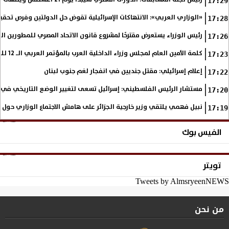
17:29
«الوزاري العربي»: الانتهاكات الإسرائيلية تقوض حل الدولتين وفرص تحقي
17:28
رئيس الوزراء يستعرض مقترحًا لمشروع قانون الاتحاد المصري للمطورين الع
17:26
كلمة الأمين العام لمجلس وزراء الداخلية العرب بالمؤتمر العربي الـ 12 للمسؤولين عن الأمن السياحي
17:23
إعلام إسرائيلي: مقتل جنديين في انفجار لغم جنوب لبنان
17:22
مستشار الرئيس الفلسطيني: إسرائيل تسعى لتغيير الوضع التاريخي في
17:20
نبيل فهمي يلتقي وزير خارجية الجزائر على هامش الاجتماع الوزاري حول
17:19
الفيس بوك
تويتر
Tweets by AlmsryeenNEWS
من نحن