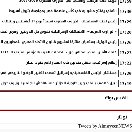
موعد قمة الزمالك والأهلي في الدوري المصري 2026-2027
17:59
الأهلي يفتتح مشواره في كأس عاصمة مصر بمواجهة بترول أسيوط
17:30
رئيس لجنة المسابقات: الدورى المصري سيبدأ يوم 21 أغسطس وينتهى فى مايو
17:29
«الوزاري العربي»: الانتهاكات الإسرائيلية تقوض حل الدولتين وفرص تحقي
17:28
رئيس الوزراء يستعرض مقترحًا لمشروع قانون الاتحاد المصري للمطورين الع
17:26
كلمة الأمين العام لمجلس وزراء الداخلية العرب بالمؤتمر العربي الـ 12 للمسؤولين عن الأمن السياحي
17:23
إعلام إسرائيلي: مقتل جنديين في انفجار لغم جنوب لبنان
17:22
مستشار الرئيس الفلسطيني: إسرائيل تسعى لتغيير الوضع التاريخي في
17:20
نبيل فهمي يلتقي وزير خارجية الجزائر على هامش الاجتماع الوزاري حول
17:19
الفيس بوك
تويتر
Tweets by AlmsryeenNEWS