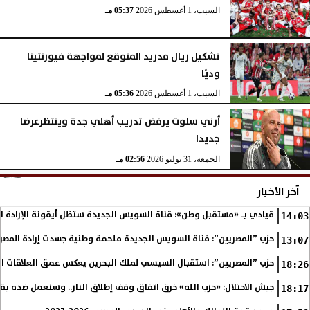
السبت، 1 أغسطس 2026
05:37 مـ
تشكيل ريال مدريد المتوقع لمواجهة فيورنتينا
وديًا
السبت، 1 أغسطس 2026
05:36 مـ
أرني سلوت يرفض تدريب أهلي جدة وينتظرعرضا
جديدا
الجمعة، 31 يوليو 2026
02:56 مـ
آخر الأخبار
قيادي بـ «مستقبل وطن»: قناة السويس الجديدة ستظل أيقونة الإرادة ا
14:03
حزب ”المصريين”: قناة السويس الجديدة ملحمة وطنية جسدت إرادة المصري
13:07
حزب ”المصريين”: استقبال السيسي لملك البحرين يعكس عمق العلاقات التا
18:26
جيش الاحتلال: «حزب الله» خرق اتفاق وقف إطلاق النار.. وسنعمل ضده بق
18:17