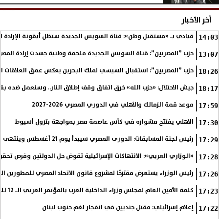
آخر الأخبار
قيادي بـ «مستقبل وطن»: قناة السويس الجديدة ستظل أيقونة الإرادة ا
14:03
حزب ”المصريين”: قناة السويس الجديدة ملحمة وطنية جسدت إرادة المصري
13:07
حزب ”المصريين”: استقبال السيسي لملك البحرين يعكس عمق العلاقات التا
18:26
جيش الاحتلال: «حزب الله» خرق اتفاق وقف إطلاق النار.. وسنعمل ضده بق
18:17
موعد قمة الزمالك والأهلي في الدوري المصري 2026-2027
17:59
الأهلي يفتتح مشواره في كأس عاصمة مصر بمواجهة بترول أسيوط
17:30
رئيس لجنة المسابقات: الدورى المصري سيبدأ يوم 21 أغسطس وينتهى فى مايو
17:29
«الوزاري العربي»: الانتهاكات الإسرائيلية تقوض حل الدولتين وفرص تحقي
17:28
رئيس الوزراء يستعرض مقترحًا لمشروع قانون الاتحاد المصري للمطورين الع
17:26
كلمة الأمين العام لمجلس وزراء الداخلية العرب بالمؤتمر العربي الـ 12 للمسؤولين عن الأمن السياحي
17:23
إعلام إسرائيلي: مقتل جنديين في انفجار لغم جنوب لبنان
17:22