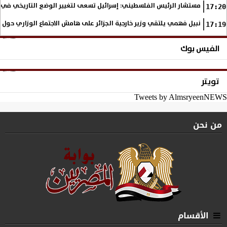
مستشار الرئيس الفلسطيني: إسرائيل تسعى لتغيير الوضع التاريخي في
17:20
نبيل فهمي يلتقي وزير خارجية الجزائر على هامش الاجتماع الوزاري حول
17:19
الفيس بوك
تويتر
Tweets by AlmsryeenNEWS
من نحن
الأقسام