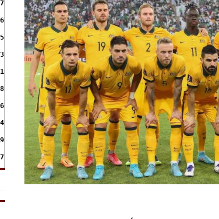
7
6
5
3
1
8
6
4
9
7