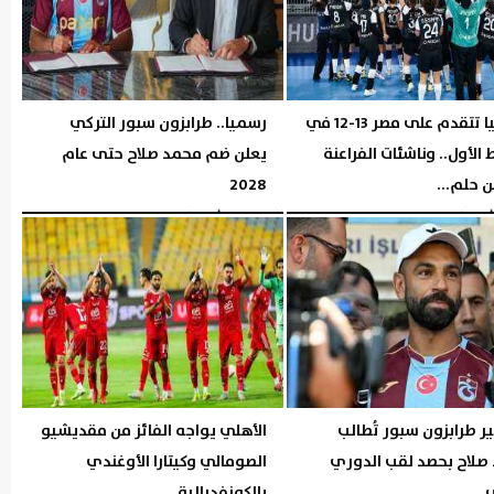
إسبانيا تتقدم على مصر 13-12 في
رسميا.. طرابزون سبور التركي
الأول.. وناشئات الفراعنة
يعلن ضم محمد صلاح حتى عام
 حلم...
2028
06:26 مـ
الخميس، 6 أغسطس 2026
06:04 مـ
 طرابزون سبور تُطالب
الأهلي يواجه الفائز من مقديشيو
صلاح بحصد لقب الدوري
الصومالي وكيتارا الأوغندي
ي
بالكونفدرالية