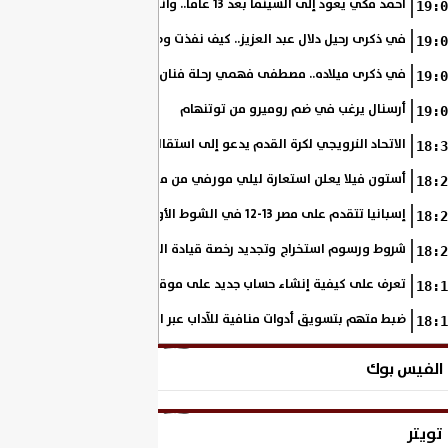
أحمد مكي يعود إلى السينما بعد 13 عامًا.. وانطلاق تصوير «فرصة سعيدة»
19:0
في ذكرى رحيل دلال عبد العزيز.. كيف نفذت وصية والدتها على مدار مشوار
19:0
في ذكرى ميلاده.. مصطفى فهمي رحلة فنان بدأ من خلف الكاميرا وانتهى أيقو
19:0
أرسنال يرغب في ضم روميرو من توتنهام
19:0
الاتحاد النرويجي لكرة القدم يدعو إلى استقالة جاني إنفانتينو
18:3
أستون فيلا يعلن استعارة ليلي مورفي من مانشستر سيتي
18:2
إسبانيا تتقدم على مصر 13-12 في الشوط الأول.. وناشئات الفراعنة يواصلن حلم بلوغ نهائي مونديال اليد
18:2
شروط ورسوم استخراج وتجديد رخصة قيادة الدراجة النارية
18:2
تعرف على كيفية إنشاء حساب جديد على موقع وزارة الداخلية المصرية
18:1
ضبط متهم بتسويق أدوات منافية للآداب عبر السوشيال ميديا
18:1
الفيس بوك
تويتر