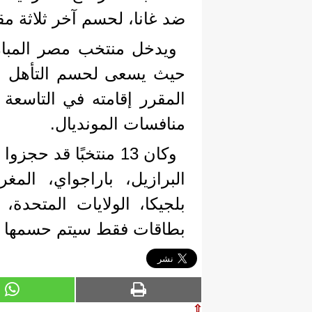
ضد غانا، لحسم آخر ثلاثة مقاع
ويدخل منتخب مصر المبار
حيث يسعى لحسم التأهل عل
المقرر إقامته في التاسعة م
منافسات المونديال.
البرازيل، باراجواي، المغ
بلجيكا، الولايات المتحدة، 
بطاقات فقط سيتم حسمها م
⇧