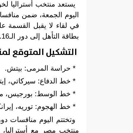
يستعد منتخب أستراليا لخ
في لقاء لا يقبل القسمة على
بطاقة التأهل إلى دور الـ16.
التشكيل المتوقع لمنت
* حراسة المرمى: بيتش.
* خط الدفاع: سيركاتي، إيتا
* خط الوسط: بورجيس، ميت
* خط الهجوم: توريه، إيرانك
منتخب مصر مع أستراليا، وا