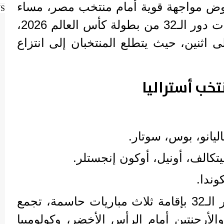
وض مواجهة قوية أمام منتخب مصر، مساء
WS
اليوم الجمعة، ضمن منافسات دور الـ32 من بطولة كأس العالم 2026،
 اثنين، حيث يتطلع المنتخبان إلى انتزاع
خب أستراليا
ليانو، بوس، سوتار.
كالف، أونيل، أوكون إنجستلر.
وندا.
وتختتم اليوم منافسات دور الـ32 بإقامة ثلاث مباريات حاسمة، تجمع
لأرجنتين أمام الرأس الأخضر، وكولومبيا