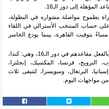
د المؤهلة إلى دور الـ16.
اة بطموح مواصلة مشواره في البطولة،
ى حساب المنتخب الأسترالي في اللقاء
ساءً بتوقيت القاهرة، بينما يودع الخاسر
وكان 13 منتخبًا قد حجزوا بالفعل مقاعدهم في دور الـ16، وهي: كندا،
رب، النرويج، فرنسا، المكسيك، إنجلترا،
إسبانيا، البرتغال، وسويسرا، لتتبقى ثلاث
ن مواجهات اليوم.