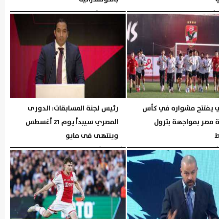
06:00 مـ
الخميس، 6 أغسطس 2026
05:57 مـ
ي يفتتح مشواره في كأس
رئيس لجنة المسابقات: الدورى
 مصر بمواجهة بترول
المصري سيبدأ يوم 21 أغسطس
ط
وينتهى فى مايو
05:30 مـ
الأربعاء، 5 أغسطس 2026
05:29 مـ