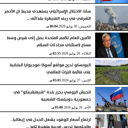
سانا: الاحتلال الإسرائيلي يستهدف محيط تل الأحمر
الشرقي في ريف القنيطرة بقذائف...
الخميس، 30 يوليو 2026
06:04 مـ
الأمين العام للأمم المتحدة يصل إلى قبرص وسط
مساع لاستئناف محادثات السلام
الثلاثاء، 28 يوليو 2026
02:55 مـ
اليونسكو تدرج مواقع أسوكا-فوجيوارا اليابانية
على قائمة التراث العالمي
الإثنين، 27 يوليو 2026
05:05 مـ
الجيش الروسي يحرر بلدة ”شيفتشينكو” في
جمهورية دونيتسك الشعبية
الأحد، 26 يوليو 2026
05:06 مـ
ارتفاع أسعار الوقود يشعل الجدل في إيطاليا..
والحكومة تدرس ضريبة متغيرة لكبح...