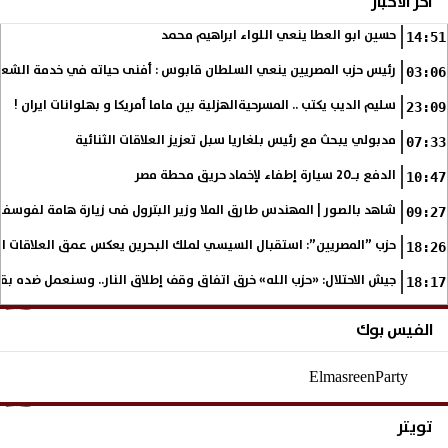
آخر الأخبار
حسين ابو العطا ينعي اللواء ابراهيم محمد
14:51
رئيس حزب المصريين ينعي السلطان قابوس : أفنى حياته في خدمة الشع
03:06
سليم الديب يكتب .. المسرحيةالهزلية بين ماما أمريكا و بهلوانات ايران !
23:09
مدبولي يبحث مع رئيس بلغاريا سبل تعزيز العلاقات الثنائية
07:33
الدفع بـ20 سيارة إطفاء لإخماد حريق محطة مصر
10:47
شاهد بالصور | المهندس طارق الملا وزير البترول فى زيارة هامة لفوسف
09:27
حزب ”المصريين”: استقبال السيسي لملك البحرين يعكس عمق العلاقات التا
18:26
جيش الاحتلال: «حزب الله» خرق اتفاق وقف إطلاق النار.. وسنعمل ضده بق
18:17
الفيس بوك
ElmasreenParty
تويتر