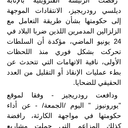
رفضت الرئيسة الفنزويلية بالإنابة
ديلسي رودريجيز، الانتقادات الموجهة
إلى حكومتها بشأن طريقة التعامل مع
الزلزالين المدمرين اللذين ضربا البلاد في
24 يونيو الماضي، مؤكدة أن السلطات
تحركت بشكل فوري منذ اللحظات
الأولى، نافية الاتهامات التي تتحدث عن
بطء عمليات الإنقاذ أو التقليل من العدد
الحقيقي للضحايا.
ودافعت رودريجيز - وفقا لموقع
"يورونيوز " اليوم /الجمعة/ - عن أداء
حكومتها في مواجهة الكارثة، رافضة
كذلك المزاعم التي حملت مشاريع