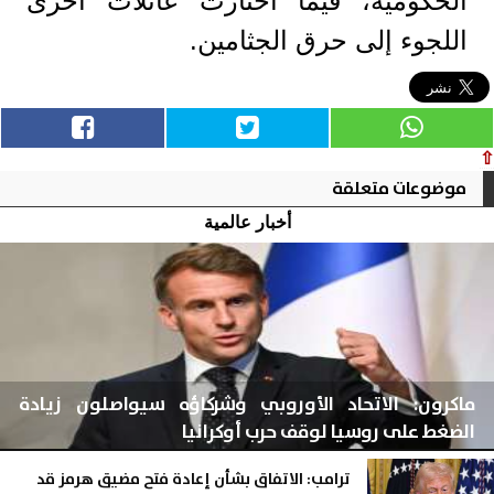
الحكومية، فيما اختارت عائلات أخرى
اللجوء إلى حرق الجثامين.
⇧
موضوعات متعلقة
أخبار عالمية
ماكرون: الاتحاد الأوروبي وشركاؤه سيواصلون زيادة
الضغط على روسيا لوقف حرب أوكرانيا
ترامب: الاتفاق بشأن إعادة فتح مضيق هرمز قد