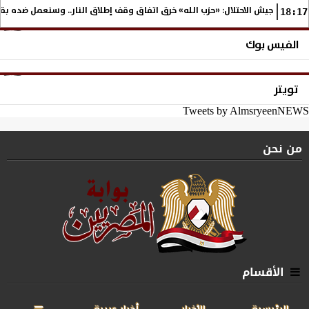
جيش الاحتلال: «حزب الله» خرق اتفاق وقف إطلاق النار.. وسنعمل ضده بق
18:17
الفيس بوك
تويتر
Tweets by AlmsryeenNEWS
من نحن
الأقسام