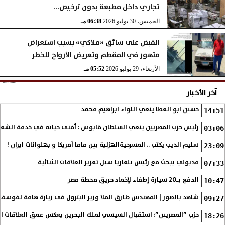
تجاري داخل مطبعة بدون ترخيص...
الخميس، 30 يوليو 2026
06:38 مـ
القبض على سائق «ملاكي» بسبب استعراض
متهور في المقطم وتعريض الأرواح للخطر
الأربعاء، 29 يوليو 2026
05:52 مـ
آخر الأخبار
حسين ابو العطا ينعي اللواء ابراهيم محمد
14:51
رئيس حزب المصريين ينعي السلطان قابوس : أفنى حياته في خدمة الشع
03:06
سليم الديب يكتب .. المسرحيةالهزلية بين ماما أمريكا و بهلوانات ايران !
23:09
مدبولي يبحث مع رئيس بلغاريا سبل تعزيز العلاقات الثنائية
07:33
الدفع بـ20 سيارة إطفاء لإخماد حريق محطة مصر
10:47
شاهد بالصور | المهندس طارق الملا وزير البترول فى زيارة هامة لفوسف
09:27
حزب ”المصريين”: استقبال السيسي لملك البحرين يعكس عمق العلاقات التا
18:26