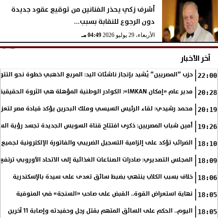
أشرف زكي يحذر الفنانين من توقيع عقود جديدة
دون الرجوع للنقابة بسبب...
الأربعاء، 29 يوليو 2026
04:49 مـ
آخر الأخبار
حزب ”المصريين” يُشيد بإنجاز ناشئات اليد: المربع الذهبي خطوة نحو التتو
22:00
مدير عام «إمكان IMKAN»: الكوادر الوطنية المؤهلة هي الثروة الحقيقية لمستقبل التنمية في مصر
20:28
محمد رشيدي: لقاء الرئيس السيسي وملك البحرين يؤكد قيادة مصر لتعزيز 
20:19
أمين شباب المصريين: ذكرى افتتاح قناة السويس الجديدة تجسد رؤية الس
19:26
الضرائب تؤكد على إلزامية التسجيل الضريبي والفاتورة الإلكترونية لجميع 
18:10
المجلس التصديري: صادرات الصناعات الغذائية إلى الاتحاد الأوروبي ترتفع 15.4% خلال النصف الأول من 2026
18:09
خلاف بسبب الكلاب ينتهي بضبط سائق تعدى على سيدة بالإسكندرية
18:06
نهاية استعراض القوة.. القبض على صاحب «السنجة» في المنوفية
18:05
اليوم.. الحكم على السائق المتهم بقتل رجل وحفيدته وإصابة 11 آخرين
18:05