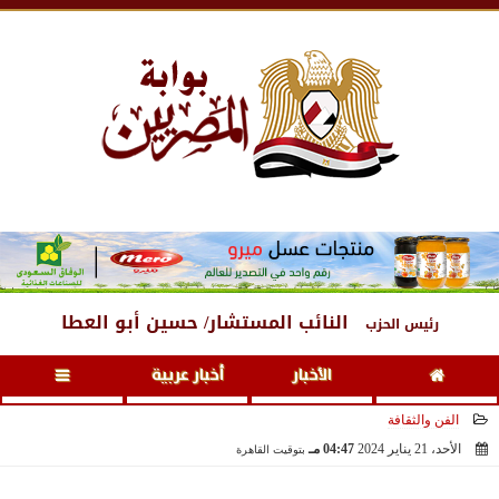
الجمعة
، 7 أغسطس 2026
11:27 مـ
النائب المستشار/ حسين أبو العطا
رئيس الحزب
الأخبار
أخبار عربية
الفن والثقافة
الأحد، 21 يناير 2024
04:47 مـ
بتوقيت القاهرة
2024-01-21 16:47:25