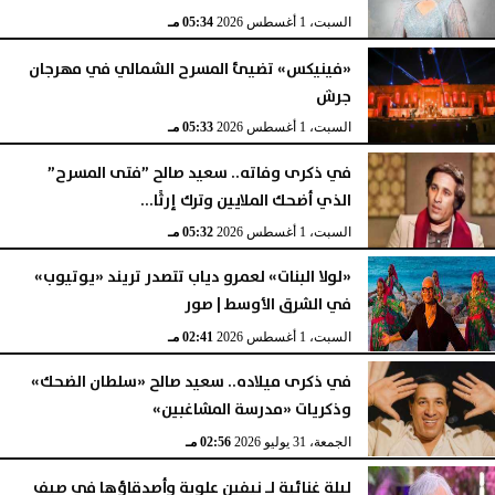
السبت، 1 أغسطس 2026
05:34 مـ
«فينيكس» تضيئ المسرح الشمالي في مهرجان
جرش
السبت، 1 أغسطس 2026
05:33 مـ
في ذكرى وفاته.. سعيد صالح ”فتى المسرح”
الذي أضحك الملايين وترك إرثًا...
السبت، 1 أغسطس 2026
05:32 مـ
«لولا البنات» لعمرو دياب تتصدر تريند «يوتيوب»
في الشرق الأوسط | صور
السبت، 1 أغسطس 2026
02:41 مـ
في ذكرى ميلاده.. سعيد صالح «سلطان الضحك»
وذكريات «مدرسة المشاغبين»
الجمعة، 31 يوليو 2026
02:56 مـ
ليلة غنائية لـ نيفين علوبة وأصدقاؤها في صيف