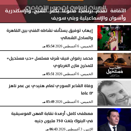
الثقافة تقدم برنامجا متنوعا بكفر الشيخ والإسكندرية
وأسوان والإسماعيلية وبني سويف
إيهاب توفيق يستأنف نشاطه الفني بين القاهرة
والساحل الشمالي
الخميس، 6 أغسطس 2026
05:56 مـ
الخميس، 6 أغسطس 2026
05:54 مـ
محمد رضوان ضيف شرف مسلسل «حب مستحيل»
للمخرج مازن الغرباوي
الخميس، 6 أغسطس 2026
05:51 مـ
وفاة الشاعر السوري تمام هنيدي عن عمر ناهز
٤٢ عاما
الخميس، 6 أغسطس 2026
05:49 مـ
مصطفى كامل: أرصدة نقابة المهن الموسيقية
في البنوك بلغت 750 مليون جنيه
الإثنين، 3 أغسطس 2026
06:43 مـ