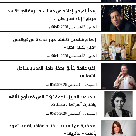
بعد أيام من إعلانه عن مسلسله الرمضاني ”قاصد
طريق” إياد نصار بطل...
الإثنين، 3 أغسطس 2026
06:42 مـ
إلهام شاهين تكشف صور جديدة من كواليس
«حين يكتب الحب»
الإثنين، 3 أغسطس 2026
06:41 مـ
راغب علامة يتألق بحفل كامل العدد بالساحل
الشمالي
السبت، 1 أغسطس 2026
05:36 مـ
لبنى عبد العزيز.. نجمة تركت الفن في أوج تألقها
واختارت أسرتها.. محطات...
السبت، 1 أغسطس 2026
05:35 مـ
بعد فترة من الغياب.. الفنانة عفاف راضي.. تعود
بأغنية «الذكريات»