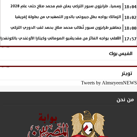
رسميا.. طرابزون سبور التركي يعلن ضم محمد صلاح حتى عام 2028
18:04
الزمالك يواجه بطل جيبوتي بالدور التمهيدي من بطولة إفريقيا
18:02
جماهير طرابزون سبور تُطالب محمد صلاح بحصد لقب الدوري التركي
18:00
الأهلي يواجه الفائز من مقديشيو الصومالي وكيتارا الأوغندي بالكونفدرال
17:57
الفيس بوك
تويتر
Tweets by AlmsryeenNEWS
من نحن