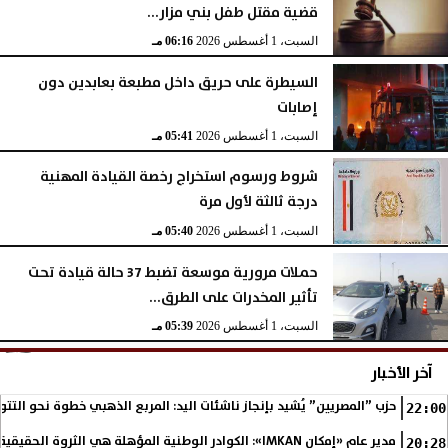
قضية مقتل طفل بني مزار...
السبت، 1 أغسطس 2026
06:16 مـ
السيطرة على حريق داخل مطبعة بعابدين دون
إصابات
السبت، 1 أغسطس 2026
05:41 مـ
شروط ورسوم استخراج رخصة القيادة المهنية
درجة ثالثة لأول مرة
السبت، 1 أغسطس 2026
05:40 مـ
حملات مرورية موسعة تضبط 37 حالة قيادة تحت
تأثير المخدرات على الطرق...
السبت، 1 أغسطس 2026
05:39 مـ
آخر الأخبار
حزب ”المصريين” يُشيد بإنجاز ناشئات اليد: المربع الذهبي خطوة نحو التتو
22:00
مدير عام «إمكان IMKAN»: الكوادر الوطنية المؤهلة هي الثروة الحقيقية لمستقبل التنمية في مصر
20:28