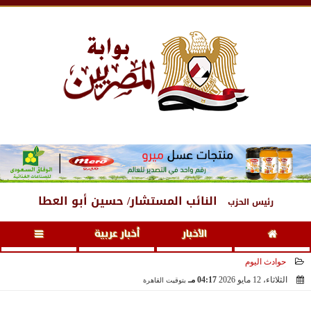
الجمعة
، 7 أغسطس 2026
06:10 صـ
النائب المستشار/ حسين أبو العطا
رئيس الحزب
الأخبار
أخبار عربية
حوادث اليوم
الثلاثاء، 12 مايو 2026
04:17 مـ
بتوقيت القاهرة
2026-05-12 16:17:49