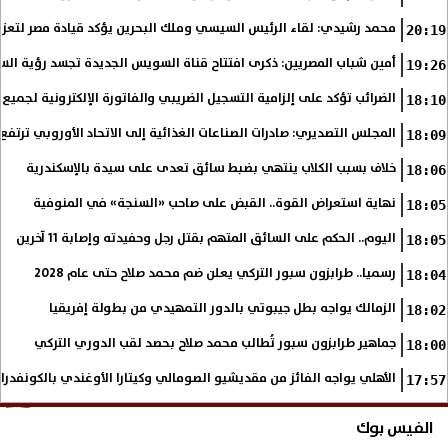
محمد رشيدي: لقاء الرئيس السيسي وملك البحرين يؤكد قيادة مصر لتعزيز 
20:19
أمين شباب المصريين: ذكرى افتتاح قناة السويس الجديدة تجسد رؤية الس
19:26
الضرائب تؤكد على إلزامية التسجيل الضريبي والفاتورة الإلكترونية لجميع 
18:10
المجلس التصديري: صادرات الصناعات الغذائية إلى الاتحاد الأوروبي ترتفع 15.4% خلال النصف الأول من 2026
18:09
خلاف بسبب الكلاب ينتهي بضبط سائق تعدى على سيدة بالإسكندرية
18:06
نهاية استعراض القوة.. القبض على صاحب «السنجة» في المنوفية
18:05
اليوم.. الحكم على السائق المتهم بقتل رجل وحفيدته وإصابة 11 آخرين
18:05
رسميا.. طرابزون سبور التركي يعلن ضم محمد صلاح حتى عام 2028
18:04
الزمالك يواجه بطل جيبوتي بالدور التمهيدي من بطولة إفريقيا
18:02
جماهير طرابزون سبور تُطالب محمد صلاح بحصد لقب الدوري التركي
18:00
الأهلي يواجه الفائز من مقديشيو الصومالي وكيتارا الأوغندي بالكونفدرال
17:57
الفيس بوك