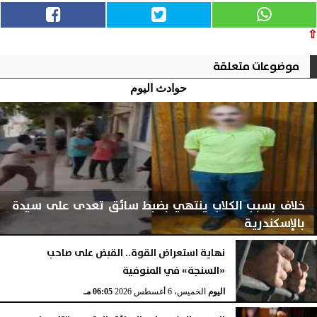
⇧
موضوعات متعلقة
حوادث اليوم
خلاف بسبب الكلاب ينتهي بضبط سائق تعدى على سيدة
بالإسكندرية
نهاية استعراض القوة.. القبض على صاحب
«السنجة» في المنوفية
اليوم
الخميس، 6 أغسطس 2026
06:06 مـ
اليوم
الخميس، 6 أغسطس 2026
06:05 مـ