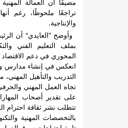
مضيفًا أن العمالة المهني
تراجعًا ملحوظًا، رغم أنها
والإنتاجية.
وأوضح ”العايدي“ أن الرئيس
بملف التعليم الفني والتكن
المحوري في دعم الاقتصاد ا
انعكس في إنشاء مدارس وج
التدريب والتأهيل المهني، م
تجاه العمل المهني والحرفي
على تقدير أصحاب المهارات
تتطلب نشر ثقافة احترام الع
بالتخصصات المهنية والتكن
تلبية احتياجات سوق العمل