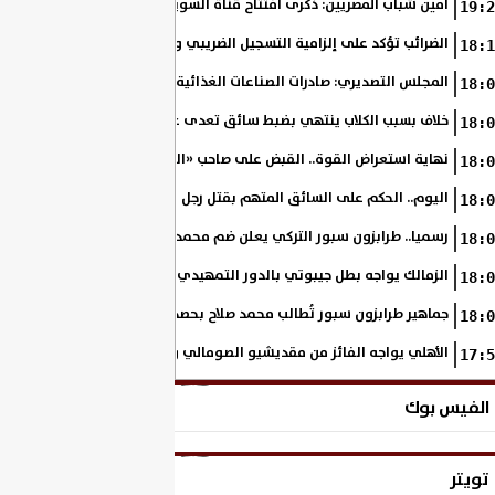
أمين شباب المصريين: ذكرى افتتاح قناة السويس الجديدة تجسد رؤية السي
19:2
الضرائب تؤكد على إلزامية التسجيل الضريبي والفاتورة الإلكترونية لجميع مم
18:1
المجلس التصديري: صادرات الصناعات الغذائية إلى الاتحاد الأوروبي ترتفع 15.4% خلال النصف الأول من 2026
18:0
خلاف بسبب الكلاب ينتهي بضبط سائق تعدى على سيدة بالإسكندرية
18:0
نهاية استعراض القوة.. القبض على صاحب «السنجة» في المنوفية
18:0
اليوم.. الحكم على السائق المتهم بقتل رجل وحفيدته وإصابة 11 آخرين
18:0
رسميا.. طرابزون سبور التركي يعلن ضم محمد صلاح حتى عام 2028
18:0
الزمالك يواجه بطل جيبوتي بالدور التمهيدي من بطولة إفريقيا
18:0
جماهير طرابزون سبور تُطالب محمد صلاح بحصد لقب الدوري التركي
18:0
الأهلي يواجه الفائز من مقديشيو الصومالي وكيتارا الأوغندي بالكونفدرالي
17:5
الفيس بوك
تويتر