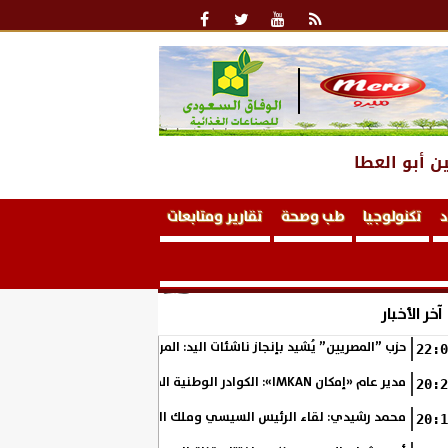
ن أبو العطا
د
تكنولوجيا
طب وصحة
تقارير ومتابعات
آخر الأخبار
حزب ”المصريين” يُشيد بإنجاز ناشئات اليد: المربع الذهبي خطوة نحو التتوي
22:0
مدير عام «إمكان IMKAN»: الكوادر الوطنية المؤهلة هي الثروة الحقيقية لمستقبل التنمية في مصر
20:2
محمد رشيدي: لقاء الرئيس السيسي وملك البحرين يؤكد قيادة مصر لتعزيز ال
20:1