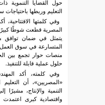
حول القضايا التنموية ذا
التعليم وربطها باحتياجات س
وفي كلمتها الافتتاحية، 
المصرية قطعت شوطًا كبيرًا 
يتمثل في ضمان توافق مخر
المتسارعة في سوق العمل
منصات حوار تجمع بين الخب
حلول عملية قابلة للتنفيذ.
وفي كلمته، أكد المه
«المصريين»، أن التعليم 
التنمية والإنتاج، مشيرًا
واقتصادية كبرى اعتمدت ف