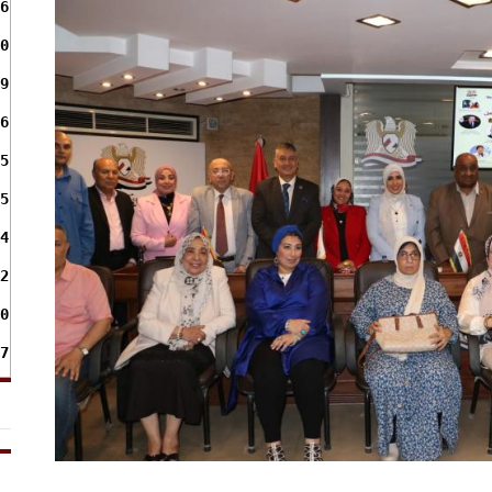
6
0
9
6
5
5
4
2
0
7