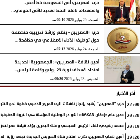
حزب المصريين: أمن السعودية خط أحمر..
واستهداف ناقلة النفط تهديد للأمن القومي...
السبت، 25 يوليو 2026
09:10 مـ
حزب «المصريين» ينظم ورشة تدريبية متخصصة
حول توظيف الذكاء الاصطناعي في مكافحة...
الجمعة، 24 يوليو 2026
07:13 مـ
أمين ثقافة «المصريين»: الجمهورية الجديدة
امتداد لأهداف ثورة 23 يوليو وكلمة الرئيس...
الخميس، 23 يوليو 2026
09:30 مـ
آخر الأخبار
حزب ”المصريين” يُشيد بإنجاز ناشئات اليد: المربع الذهبي خطوة نحو التتو
22:00
مدير عام «إمكان IMKAN»: الكوادر الوطنية المؤهلة هي الثروة الحقيقية لمستقبل التنمية في مصر
20:28
محمد رشيدي: لقاء الرئيس السيسي وملك البحرين يؤكد قيادة مصر لتعزيز 
20:19
أمين شباب المصريين: ذكرى افتتاح قناة السويس الجديدة تجسد رؤية الس
19:26