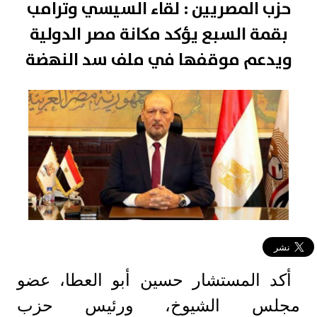
حزب المصريين : لقاء السيسي وترامب
بقمة السبع يؤكد مكانة مصر الدولية
ويدعم موقفها في ملف سد النهضة
أكد المستشار حسين أبو العطا، عضو
مجلس الشيوخ، ورئيس حزب