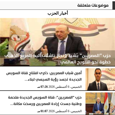
موضوعات متعلقة
أخبار الحزب
حزب ”المصريين” يُشيد بإنجاز ناشئات اليد: المربع الذهبي
خطوة نحو التتويج العالمي
أمين شباب المصريين: ذكرى افتتاح قناة السويس
الجديدة تجسد رؤية السيسي لبناء...
الخميس، 6 أغسطس 2026
10:00 مـ
الخميس، 6 أغسطس 2026
07:26 مـ
حزب ”المصريين”: قناة السويس الجديدة ملحمة
وطنية جسدت إرادة المصريين ورسخت مكانة...
الخميس، 6 أغسطس 2026
01:07 مـ