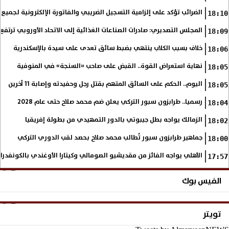
الضرائب تؤكد على إلزامية التسجيل الضريبي والفاتورة الإلكترونية لجميع 
18:10
المجلس التصديري: صادرات الصناعات الغذائية إلى الاتحاد الأوروبي ترتفع 15.4% خلال النصف الأول من 2026
18:09
خلاف بسبب الكلاب ينتهي بضبط سائق تعدى على سيدة بالإسكندرية
18:06
نهاية استعراض القوة.. القبض على صاحب «السنجة» في المنوفية
18:05
اليوم.. الحكم على السائق المتهم بقتل رجل وحفيدته وإصابة 11 آخرين
18:05
رسميا.. طرابزون سبور التركي يعلن ضم محمد صلاح حتى عام 2028
18:04
الزمالك يواجه بطل جيبوتي بالدور التمهيدي من بطولة إفريقيا
18:02
جماهير طرابزون سبور تُطالب محمد صلاح بحصد لقب الدوري التركي
18:00
الأهلي يواجه الفائز من مقديشيو الصومالي وكيتارا الأوغندي بالكونفدرال
17:57
الفيس بوك
تويتر