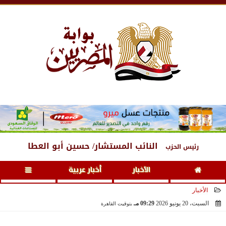
الجمعة
، 7 أغسطس 2026
11:37 مـ
النائب المستشار/ حسين أبو العطا
رئيس الحزب
الأخبار
أخبار عربية
الأخبار
السبت، 20 يونيو 2026
09:29 مـ
بتوقيت القاهرة
2026-06-20 21:29:13