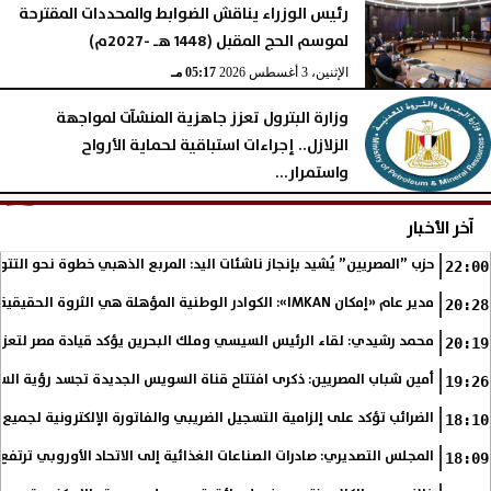
رئيس الوزراء يناقش الضوابط والمحددات المقترحة
لموسم الحج المقبل (1448 هـ -2027م)
الإثنين، 3 أغسطس 2026
05:17 مـ
وزارة البترول تعزز جاهزية المنشآت لمواجهة
الزلازل.. إجراءات استباقية لحماية الأرواح
واستمرار...
الإثنين، 3 أغسطس 2026
05:16 مـ
آخر الأخبار
حزب ”المصريين” يُشيد بإنجاز ناشئات اليد: المربع الذهبي خطوة نحو التتو
22:00
مدير عام «إمكان IMKAN»: الكوادر الوطنية المؤهلة هي الثروة الحقيقية لمستقبل التنمية في مصر
20:28
محمد رشيدي: لقاء الرئيس السيسي وملك البحرين يؤكد قيادة مصر لتعزيز 
20:19
أمين شباب المصريين: ذكرى افتتاح قناة السويس الجديدة تجسد رؤية الس
19:26
الضرائب تؤكد على إلزامية التسجيل الضريبي والفاتورة الإلكترونية لجميع 
18:10
المجلس التصديري: صادرات الصناعات الغذائية إلى الاتحاد الأوروبي ترتفع 15.4% خلال النصف الأول من 2026
18:09