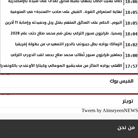
خلاف بسبب الكلاب ينتهي بضبط سائق تعدى على سيدة بالإسكندرية
18:06
نهاية استعراض القوة.. القبض على صاحب «السنجة» في المنوفية
18:05
اليوم.. الحكم على السائق المتهم بقتل رجل وحفيدته وإصابة 11 آخرين
18:05
رسميا.. طرابزون سبور التركي يعلن ضم محمد صلاح حتى عام 2028
18:04
الزمالك يواجه بطل جيبوتي بالدور التمهيدي من بطولة إفريقيا
18:02
جماهير طرابزون سبور تُطالب محمد صلاح بحصد لقب الدوري التركي
18:00
الأهلي يواجه الفائز من مقديشيو الصومالي وكيتارا الأوغندي بالكونفدرال
17:57
الفيس بوك
تويتر
Tweets by AlmsryeenNEWS
من نحن