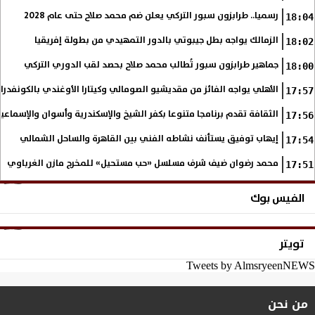
رسميا.. طرابزون سبور التركي يعلن ضم محمد صلاح حتى عام 2028
18:04
الزمالك يواجه بطل جيبوتي بالدور التمهيدي من بطولة إفريقيا
18:02
جماهير طرابزون سبور تُطالب محمد صلاح بحصد لقب الدوري التركي
18:00
الأهلي يواجه الفائز من مقديشيو الصومالي وكيتارا الأوغندي بالكونفدرال
17:57
الثقافة تقدم برنامجا متنوعا بكفر الشيخ والإسكندرية وأسوان والإسماع
17:56
إيهاب توفيق يستأنف نشاطه الفني بين القاهرة والساحل الشمالي
17:54
محمد رضوان ضيف شرف مسلسل «حب مستحيل» للمخرج مازن الغرباوي
17:51
الفيس بوك
تويتر
Tweets by AlmsryeenNEWS
من نحن