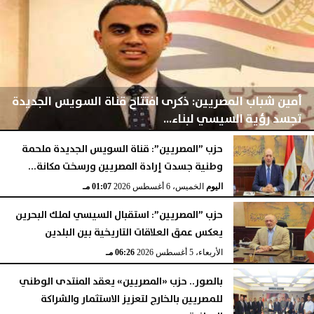
أمين شباب المصريين: ذكرى افتتاح قناة السويس الجديدة
تجسد رؤية السيسي لبناء...
حزب ”المصريين”: قناة السويس الجديدة ملحمة
وطنية جسدت إرادة المصريين ورسخت مكانة...
اليوم
الخميس، 6 أغسطس 2026
07:26 مـ
اليوم
الخميس، 6 أغسطس 2026
01:07 مـ
حزب ”المصريين”: استقبال السيسي لملك البحرين
يعكس عمق العلاقات التاريخية بين البلدين
الأربعاء، 5 أغسطس 2026
06:26 مـ
بالصور.. حزب «المصريين» يعقد المنتدى الوطني
للمصريين بالخارج لتعزيز الاستثمار والشراكة