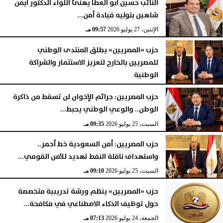
النائب حسين أبو العطا يهنئ اللواء الدكتور أيمن
شاهين بتوليه قيادة أمن...
الإثنين، 27 يوليو 2026
09:57 مـ
حزب «المصريين» يطلق المنتدى الوطني
للمصريين بالخارج لتعزيز الاستثمار والشراكة
الوطنية
الأحد، 26 يوليو 2026
08:42 مـ
حزب المصريين: جرائم الإخوان لن تسقط من ذاكرة
الوطن.. والوعي الوطني يحبط...
السبت، 25 يوليو 2026
09:35 مـ
حزب المصريين: أمن السعودية خط أحمر..
واستهداف ناقلة النفط تهديد للأمن القومي...
السبت، 25 يوليو 2026
09:10 مـ
حزب «المصريين» ينظم ورشة تدريبية متخصصة
حول توظيف الذكاء الاصطناعي في مكافحة...
الجمعة، 24 يوليو 2026
07:13 مـ