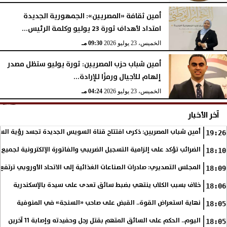
أمين ثقافة «المصريين»: الجمهورية الجديدة
امتداد لأهداف ثورة 23 يوليو وكلمة الرئيس...
الخميس، 23 يوليو 2026
09:30 مـ
أمين شباب حزب المصريين: ثورة يوليو ستظل مصدر
إلهام للأجيال ورمزًا للإرادة...
الخميس، 23 يوليو 2026
04:24 مـ
آخر الأخبار
أمين شباب المصريين: ذكرى افتتاح قناة السويس الجديدة تجسد رؤية الس
19:26
الضرائب تؤكد على إلزامية التسجيل الضريبي والفاتورة الإلكترونية لجميع 
18:10
المجلس التصديري: صادرات الصناعات الغذائية إلى الاتحاد الأوروبي ترتفع 15.4% خلال النصف الأول من 2026
18:09
خلاف بسبب الكلاب ينتهي بضبط سائق تعدى على سيدة بالإسكندرية
18:06
نهاية استعراض القوة.. القبض على صاحب «السنجة» في المنوفية
18:05
اليوم.. الحكم على السائق المتهم بقتل رجل وحفيدته وإصابة 11 آخرين
18:05