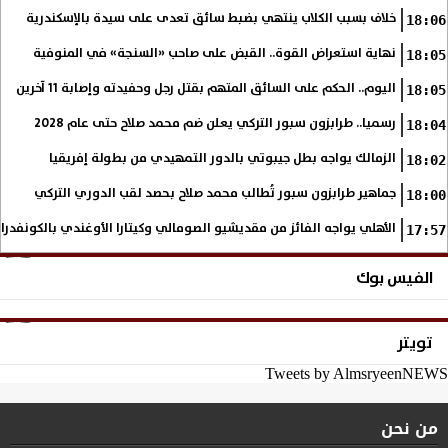
خلاف بسبب الكلاب ينتهي بضبط سائق تعدى على سيدة بالإسكندرية
18:06
نهاية استعراض القوة.. القبض على صاحب «السنجة» في المنوفية
18:05
اليوم.. الحكم على السائق المتهم بقتل رجل وحفيدته وإصابة 11 آخرين
18:05
رسميا.. طرابزون سبور التركي يعلن ضم محمد صلاح حتى عام 2028
18:04
الزمالك يواجه بطل جيبوتي بالدور التمهيدي من بطولة إفريقيا
18:02
جماهير طرابزون سبور تُطالب محمد صلاح بحصد لقب الدوري التركي
18:00
الأهلي يواجه الفائز من مقديشيو الصومالي وكيتارا الأوغندي بالكونفدرال
17:57
الفيس بوك
تويتر
Tweets by AlmsryeenNEWS
من نحن