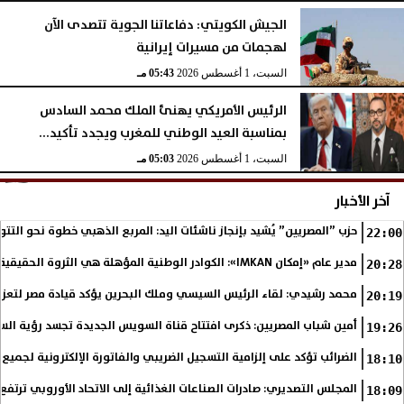
الجيش الكويتي: دفاعاتنا الجوية تتصدى الآن
لهجمات من مسيرات إيرانية
السبت، 1 أغسطس 2026
05:43 مـ
الرئيس الأمريكي يهنئ الملك محمد السادس
بمناسبة العيد الوطني للمغرب ويجدد تأكيد...
السبت، 1 أغسطس 2026
05:03 مـ
آخر الأخبار
حزب ”المصريين” يُشيد بإنجاز ناشئات اليد: المربع الذهبي خطوة نحو التتو
22:00
مدير عام «إمكان IMKAN»: الكوادر الوطنية المؤهلة هي الثروة الحقيقية لمستقبل التنمية في مصر
20:28
محمد رشيدي: لقاء الرئيس السيسي وملك البحرين يؤكد قيادة مصر لتعزيز 
20:19
أمين شباب المصريين: ذكرى افتتاح قناة السويس الجديدة تجسد رؤية الس
19:26
الضرائب تؤكد على إلزامية التسجيل الضريبي والفاتورة الإلكترونية لجميع 
18:10
المجلس التصديري: صادرات الصناعات الغذائية إلى الاتحاد الأوروبي ترتفع 15.4% خلال النصف الأول من 2026
18:09