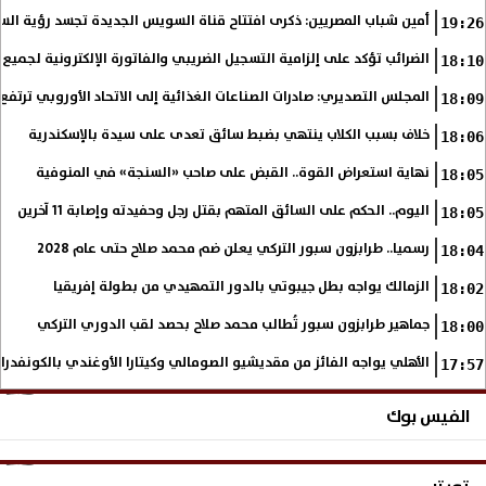
أمين شباب المصريين: ذكرى افتتاح قناة السويس الجديدة تجسد رؤية الس
19:26
الضرائب تؤكد على إلزامية التسجيل الضريبي والفاتورة الإلكترونية لجميع 
18:10
المجلس التصديري: صادرات الصناعات الغذائية إلى الاتحاد الأوروبي ترتفع 15.4% خلال النصف الأول من 2026
18:09
خلاف بسبب الكلاب ينتهي بضبط سائق تعدى على سيدة بالإسكندرية
18:06
نهاية استعراض القوة.. القبض على صاحب «السنجة» في المنوفية
18:05
اليوم.. الحكم على السائق المتهم بقتل رجل وحفيدته وإصابة 11 آخرين
18:05
رسميا.. طرابزون سبور التركي يعلن ضم محمد صلاح حتى عام 2028
18:04
الزمالك يواجه بطل جيبوتي بالدور التمهيدي من بطولة إفريقيا
18:02
جماهير طرابزون سبور تُطالب محمد صلاح بحصد لقب الدوري التركي
18:00
الأهلي يواجه الفائز من مقديشيو الصومالي وكيتارا الأوغندي بالكونفدرال
17:57
الفيس بوك