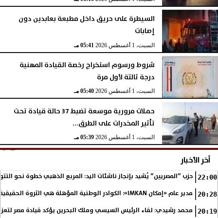
السيطرة على حريق داخل مطبعة بعابدين دون
إصابات
السبت، 1 أغسطس 2026
05:41 مـ
شروط ورسوم استخراج رخصة القيادة المهنية
درجة ثالثة لأول مرة
السبت، 1 أغسطس 2026
05:40 مـ
حملات مرورية موسعة تضبط 37 حالة قيادة تحت
تأثير المخدرات على الطرق...
السبت، 1 أغسطس 2026
05:39 مـ
آخر الأخبار
حزب ”المصريين” يُشيد بإنجاز ناشئات اليد: المربع الذهبي خطوة نحو التتو
22:00
مدير عام «إمكان IMKAN»: الكوادر الوطنية المؤهلة هي الثروة الحقيقية لمستقبل التنمية في مصر
20:28
محمد رشيدي: لقاء الرئيس السيسي وملك البحرين يؤكد قيادة مصر لتعزيز 
20:19