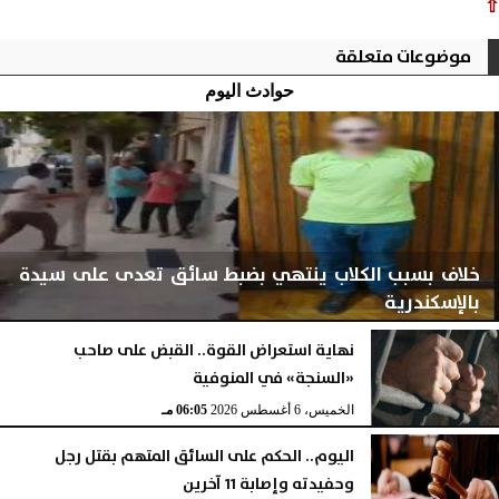
⇧
موضوعات متعلقة
حوادث اليوم
خلاف بسبب الكلاب ينتهي بضبط سائق تعدى على سيدة
بالإسكندرية
نهاية استعراض القوة.. القبض على صاحب
«السنجة» في المنوفية
الخميس، 6 أغسطس 2026
06:06 مـ
الخميس، 6 أغسطس 2026
06:05 مـ
اليوم.. الحكم على السائق المتهم بقتل رجل
وحفيدته وإصابة 11 آخرين