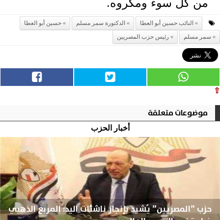
من كل سوء ومكروه.
النائب حسين أبو العطا
الدكتورة سمر مسلم
حسين أبو العطا
سمر مسلم
رئيس حزب المصريين
⇧
موضوعات متعلقة
أخبار الحزب
حزب ”المصريين” يُشيد بإنجاز ناشئات اليد: المربع الذهبي