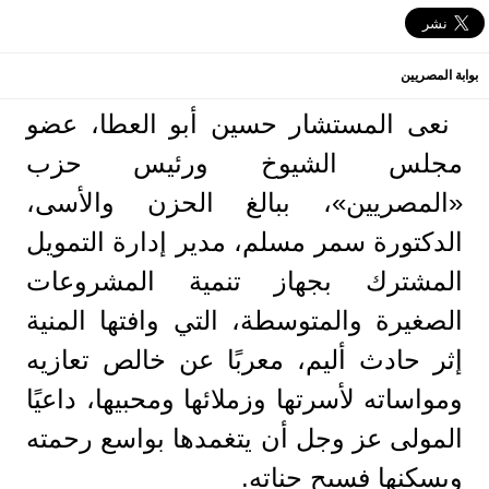
بوابة المصريين
نعى المستشار حسين أبو العطا، عضو
مجلس الشيوخ ورئيس حزب
«المصريين»، ببالغ الحزن والأسى،
الدكتورة سمر مسلم، مدير إدارة التمويل
المشترك بجهاز تنمية المشروعات
الصغيرة والمتوسطة، التي وافتها المنية
إثر حادث أليم، معربًا عن خالص تعازيه
ومواساته لأسرتها وزملائها ومحبيها، داعيًا
المولى عز وجل أن يتغمدها بواسع رحمته
ويسكنها فسيح جناته.