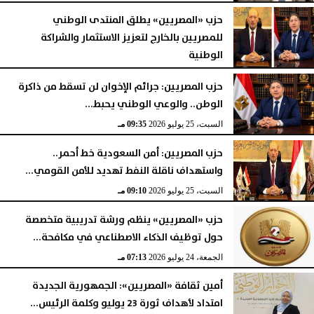
حزب «المصريين» يطلق المنتدى الوطني
للمصريين بالخارج لتعزيز الاستثمار والشراكة
الوطنية
الأحد، 26 يوليو 2026
08:42 مـ
حزب المصريين: جرائم الإخوان لن تسقط من ذاكرة
الوطن.. والوعي الوطني يحبط...
السبت، 25 يوليو 2026
09:35 مـ
حزب المصريين: أمن السعودية خط أحمر..
واستهداف ناقلة النفط تهديد للأمن القومي...
السبت، 25 يوليو 2026
09:10 مـ
حزب «المصريين» ينظم ورشة تدريبية متخصصة
حول توظيف الذكاء الاصطناعي في مكافحة...
الجمعة، 24 يوليو 2026
07:13 مـ
أمين ثقافة «المصريين»: الجمهورية الجديدة
امتداد لأهداف ثورة 23 يوليو وكلمة الرئيس...