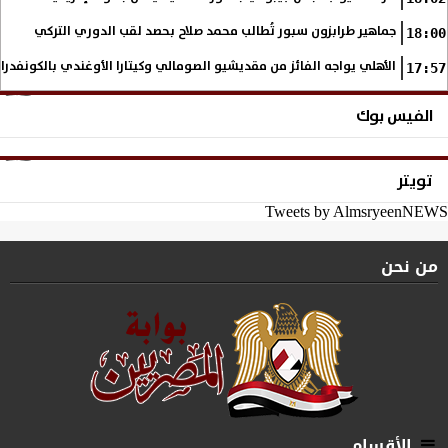
جماهير طرابزون سبور تُطالب محمد صلاح بحصد لقب الدوري التركي
18:00
الأهلي يواجه الفائز من مقديشيو الصومالي وكيتارا الأوغندي بالكونفدرال
17:57
الفيس بوك
تويتر
Tweets by AlmsryeenNEWS
من نحن
الأقسام