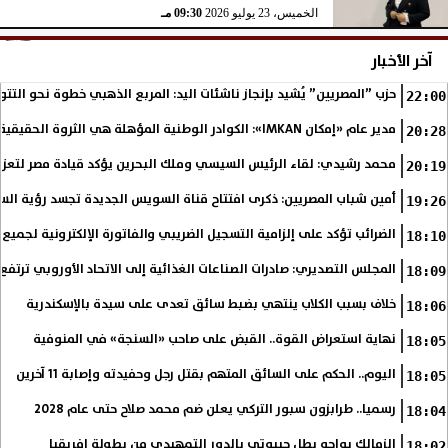
الخميس، 23 يوليو 2026
09:30 مـ
آخر الأخبار
حزب ”المصريين” يُشيد بإنجاز ناشئات اليد: المربع الذهبي خطوة نحو التتو
22:00
مدير عام «إمكان IMKAN»: الكوادر الوطنية المؤهلة هي الثروة الحقيقية لمستقبل التنمية في مصر
20:28
محمد رشيدي: لقاء الرئيس السيسي وملك البحرين يؤكد قيادة مصر لتعزيز 
20:19
أمين شباب المصريين: ذكرى افتتاح قناة السويس الجديدة تجسد رؤية الس
19:26
الضرائب تؤكد على إلزامية التسجيل الضريبي والفاتورة الإلكترونية لجميع 
18:10
المجلس التصديري: صادرات الصناعات الغذائية إلى الاتحاد الأوروبي ترتفع 15.4% خلال النصف الأول من 2026
18:09
خلاف بسبب الكلاب ينتهي بضبط سائق تعدى على سيدة بالإسكندرية
18:06
نهاية استعراض القوة.. القبض على صاحب «السنجة» في المنوفية
18:05
اليوم.. الحكم على السائق المتهم بقتل رجل وحفيدته وإصابة 11 آخرين
18:05
رسميا.. طرابزون سبور التركي يعلن ضم محمد صلاح حتى عام 2028
18:04
الزمالك يواجه بطل جيبوتي بالدور التمهيدي من بطولة إفريقيا
18:02