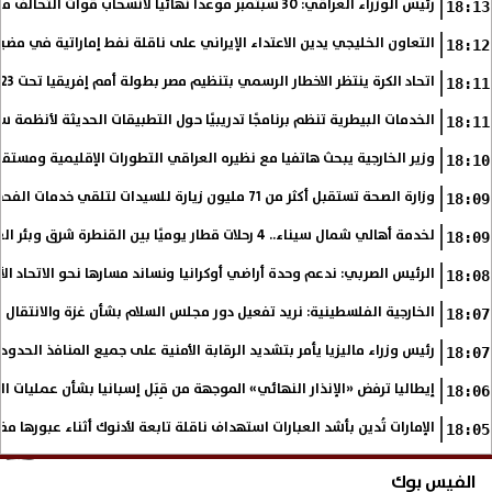
رئيس الوزراء العراقي: 30 سبتمبر موعدًا نهائيًا لانسحاب قوات التحالف من العراق
18:13
التعاون الخليجي يدين الاعتداء الإيراني على ناقلة نفط إماراتية في مضي
18:12
اتحاد الكرة ينتظر الاخطار الرسمي بتنظيم مصر بطولة أمم إفريقيا تحت 23 عاما
18:11
الخدمات البيطرية تنظم برنامجًا تدريبيًا حول التطبيقات الحديثة لأنظمة س
18:11
وزير الخارجية يبحث هاتفيا مع نظيره العراقي التطورات الإقليمية ومستقبل
18:10
وزارة الصحة تستقبل أكثر من 71 مليون زيارة للسيدات لتلقي خدمات الفحص والتوعية
18:09
لخدمة أهالي شمال سيناء.. 4 رحلات قطار يوميًا بين القنطرة شرق وبئر العبد
18:09
الرئيس الصربي: ندعم وحدة أراضي أوكرانيا ونساند مسارها نحو الاتحاد ال
18:08
الخارجية الفلسطينية: نريد تفعيل دور مجلس السلام بشأن غزة والانتقال إ
18:07
رئيس وزراء ماليزيا يأمر بتشديد الرقابة الأمنية على جميع المنافذ الحدود
18:07
إيطاليا ترفض «الإنذار النهائي» الموجهة من قِبَل إسبانيا بشأن عمليات ا
18:06
الإمارات تُدين بأشد العبارات استهداف ناقلة تابعة لأدنوك أثناء عبورها م
18:05
الفيس بوك