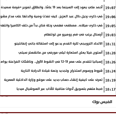
أحمد مكي يعود إلى السينما بعد 13 عامًا.. وانطلاق تصوير «فرصة سعيدة»
19:07
في ذكرى رحيل دلال عبد العزيز.. كيف نفذت وصية والدتها على مدار مشوا
19:06
في ذكرى ميلاده.. مصطفى فهمي رحلة فنان بدأ من خلف الكاميرا وانتهى أي
19:05
أرسنال يرغب في ضم روميرو من توتنهام
19:03
الاتحاد النرويجي لكرة القدم يدعو إلى استقالة جاني إنفانتينو
18:31
أستون فيلا يعلن استعارة ليلي مورفي من مانشستر سيتي
18:28
إسبانيا تتقدم على مصر 13-12 في الشوط الأول.. وناشئات الفراعنة يواصلن حلم بلوغ نهائي مونديال اليد
18:26
شروط ورسوم استخراج وتجديد رخصة قيادة الدراجة النارية
18:24
تعرف على كيفية إنشاء حساب جديد على موقع وزارة الداخلية المصرية
18:19
ضبط متهم بتسويق أدوات منافية للآداب عبر السوشيال ميديا
18:17
الفيس بوك