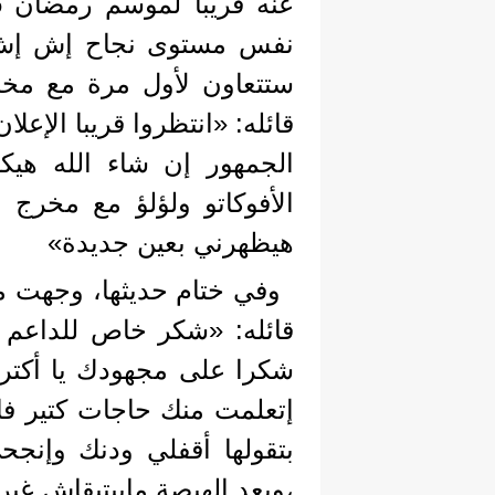
نفس مستوى نجاح إش إش، نع
ستتعاون لأول مرة مع مخر
الجمهور إن شاء الله هي
الأفوكاتو ولؤلؤ مع مخرج 
هيظهرني بعين جديدة»
وفي ختام حديثها، وجهت م
قائله: «شكر خاص للداعم 
شكرا على مجهودك يا أكتر 
إتعلمت منك حاجات كتير فادت
بتقولها أقفلي ودنك وإن
،وبعد الهيصة مابيتبقاش غير 