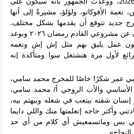
عنه قريبًا لموسم رمضان 2026، ووعدت الجمهور بأنه سيكون على
مة الأفوكاتو، ولؤلؤ، مشيرةً إلى أنها
ج جديد تتوقع أن يقدمها بشكل مختلف.
قائله: «انتظروا قريبا الإعلان عن مشروعي القادم رمضان ٢٠٢٦ وبوعد
كون عمل يليق بهم مثل إش إش ونعمه
رائع لأول مرة هنشتغل سوا ومتأكدة إنه
ي عمر شكرًا خاصًا للمخرج محمد سامي،
الأساسي والأب الروحي أ/ محمد سامي،
إنسان شفته بيتعب في شغله وبيهتم بيه،
ني وأكتر حاجه إتعلمتها منك واللي دايما
جحي بس وماتسمعيش أي كلام من أي حد
النجاح».