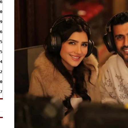
6
0
9
6
5
5
4
2
0
7