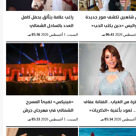
 شاهين تكشف صور جديدة
راغب علامة يتألق بحفل كامل
اليس «حين يكتب الحب»
العدد بالساحل الشمالي
06:41 مـ
السبت، 1 أغسطس 2026
05:36 مـ
رة من الغياب.. الفنانة عفاف
«فينيكس» تضيئ المسرح
 تعود بأغنية «الذكريات»
الشمالي في مهرجان جرش
05:34 مـ
السبت، 1 أغسطس 2026
05:33 مـ