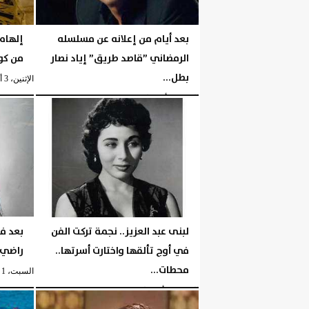
بعد أيام من إعلانه عن مسلسله
إلهام
الرمضاني ”قاصد طريق” إياد نصار
من كو
بطل...
الإثنين، 3 أغسطس 2026
الإثنين، 3 أغسطس 2026
06:42 مـ
لبنى عبد العزيز.. نجمة تركت الفن
بعد فت
في أوج تألقها واختارت أسرتها..
راضي..
محطات...
السبت، 1 أغسطس 2026
السبت، 1 أغسطس 2026
05:35 مـ