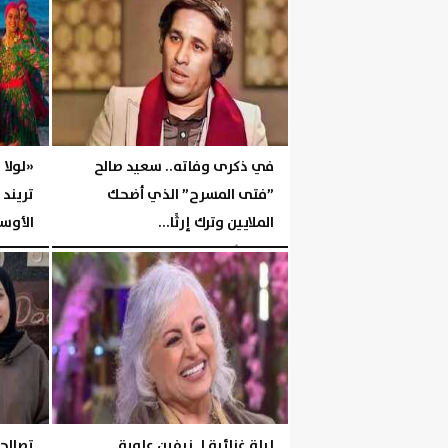
في ذكرى وفاته.. سعيد صالح
«لولا 
”فتى المسرح” الذي أضحك
تريند
الملايين وترك إرثًا...
الأوسط
السبت، 1 أغسطس 2026
05:32 مـ
السبت، 1 أغسطس 2026
ليلة غنائية لـ نيفين علوبة
تصالح