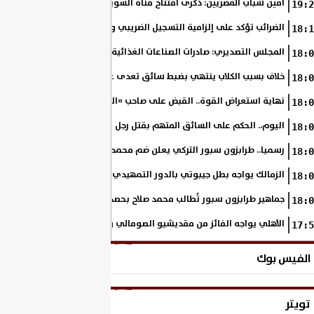
أمين شباب المصريين: ذكرى افتتاح قناة السويس الجديدة تجسد رؤية السي
19:2
الضرائب تؤكد على إلزامية التسجيل الضريبي والفاتورة الإلكترونية لجميع مم
18:1
المجلس التصديري: صادرات الصناعات الغذائية إلى الاتحاد الأوروبي ترتفع 15.4% خلال النصف الأول من 2026
18:0
خلاف بسبب الكلاب ينتهي بضبط سائق تعدى على سيدة بالإسكندرية
18:0
نهاية استعراض القوة.. القبض على صاحب «السنجة» في المنوفية
18:0
اليوم.. الحكم على السائق المتهم بقتل رجل وحفيدته وإصابة 11 آخرين
18:0
رسميا.. طرابزون سبور التركي يعلن ضم محمد صلاح حتى عام 2028
18:0
الزمالك يواجه بطل جيبوتي بالدور التمهيدي من بطولة إفريقيا
18:0
جماهير طرابزون سبور تُطالب محمد صلاح بحصد لقب الدوري التركي
18:0
الأهلي يواجه الفائز من مقديشيو الصومالي وكيتارا الأوغندي بالكونفدرالي
17:5
الفيس بوك
تويتر