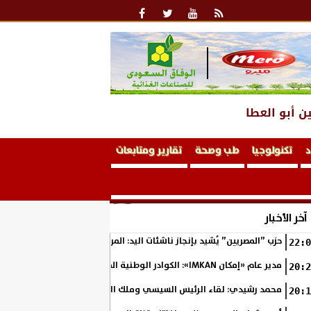
ن أبو العطا
د
تكنولوجيا
طب وصحة
تقارير ومتابعات
آخر الأخبار
حزب ”المصريين” يُشيد بإنجاز ناشئات اليد: المربع الذهبي خطوة نحو التتوي
22:0
مدير عام «إمكان IMKAN»: الكوادر الوطنية المؤهلة هي الثروة الحقيقية لمستقبل التنمية في مصر
20:2
محمد رشيدي: لقاء الرئيس السيسي وملك البحرين يؤكد قيادة مصر لتعزيز ال
20:1