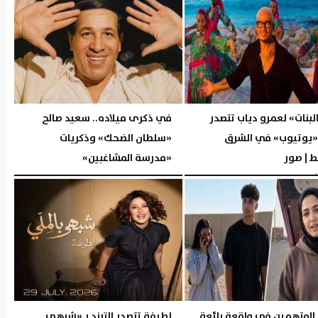
البنات» لعمرو دياب تتصدر
في ذكرى ميلاده.. سعيد صالح
 «يوتيوب» في الشرق
«سلطان الضحك» وذكريات
 | صور
«مدرسة المشاغبين»
02:41 مـ
الجمعة، 31 يوليو 2026
02:56 مـ
 المتهمين في واقعة بائعة
لطيفة تتصدر الترند بـ«شبهي