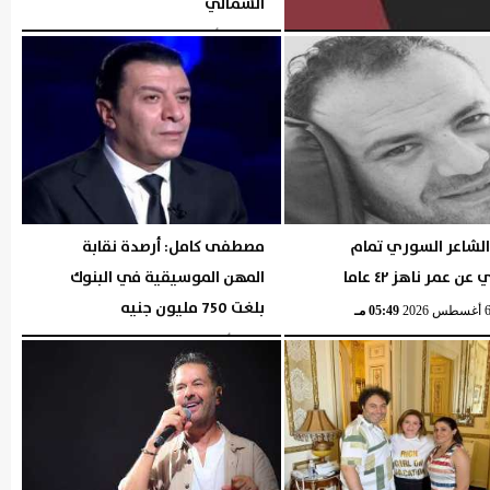
الشمالي
الخميس، 6 أغسطس 2026
05:54 مـ
الشاعر السوري تمام
مصطفى كامل: أرصدة نقابة
ن عمر ناهز ٤٢ عاما
المهن الموسيقية في البنوك
بلغت 750 مليون جنيه
05:49 مـ
الإثنين، 3 أغسطس 2026
06:43 مـ