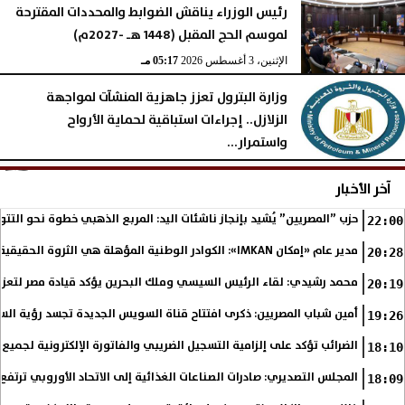
رئيس الوزراء يناقش الضوابط والمحددات المقترحة
لموسم الحج المقبل (1448 هـ -2027م)
الإثنين، 3 أغسطس 2026
05:17 مـ
وزارة البترول تعزز جاهزية المنشآت لمواجهة
الزلازل.. إجراءات استباقية لحماية الأرواح
واستمرار...
الإثنين، 3 أغسطس 2026
05:16 مـ
آخر الأخبار
حزب ”المصريين” يُشيد بإنجاز ناشئات اليد: المربع الذهبي خطوة نحو التتو
22:00
مدير عام «إمكان IMKAN»: الكوادر الوطنية المؤهلة هي الثروة الحقيقية لمستقبل التنمية في مصر
20:28
محمد رشيدي: لقاء الرئيس السيسي وملك البحرين يؤكد قيادة مصر لتعزيز 
20:19
أمين شباب المصريين: ذكرى افتتاح قناة السويس الجديدة تجسد رؤية الس
19:26
الضرائب تؤكد على إلزامية التسجيل الضريبي والفاتورة الإلكترونية لجميع 
18:10
المجلس التصديري: صادرات الصناعات الغذائية إلى الاتحاد الأوروبي ترتفع 15.4% خلال النصف الأول من 2026
18:09