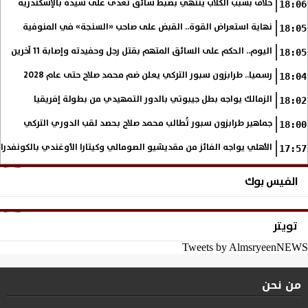
خلاف بسبب الكلاب ينتهي بضبط سائق تعدى على سيدة بالإسكندرية
18:06
نهاية استعراض القوة.. القبض على صاحب «السنجة» في المنوفية
18:05
اليوم.. الحكم على السائق المتهم بقتل رجل وحفيدته وإصابة 11 آخرين
18:05
رسميا.. طرابزون سبور التركي يعلن ضم محمد صلاح حتى عام 2028
18:04
الزمالك يواجه بطل جيبوتي بالدور التمهيدي من بطولة إفريقيا
18:02
جماهير طرابزون سبور تُطالب محمد صلاح بحصد لقب الدوري التركي
18:00
الأهلي يواجه الفائز من مقديشيو الصومالي وكيتارا الأوغندي بالكونفدرال
17:57
الفيس بوك
تويتر
Tweets by AlmsryeenNEWS
من نحن