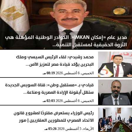
مدير عام «إمكان IMKAN»: الكوادر الوطنية المؤهلة هي
الثروة الحقيقية لمستقبل التنمية...
محمد رشيدي: لقاء الرئيس السيسي وملك
البحرين يؤكد قيادة مصر لتعزيز الأمن...
الخميس، 6 أغسطس 2026
08:28 مـ
الخميس، 6 أغسطس 2026
08:19 مـ
قيادي بـ «مستقبل وطن»: قناة السويس الجديدة
ستظل أيقونة الإرادة المصرية وصناعة...
الخميس، 6 أغسطس 2026
02:03 مـ
رئيس الوزراء يستعرض مقترحًا لمشروع قانون
الاتحاد المصري للمطورين العقاريين | صور
الأربعاء، 5 أغسطس 2026
05:26 مـ