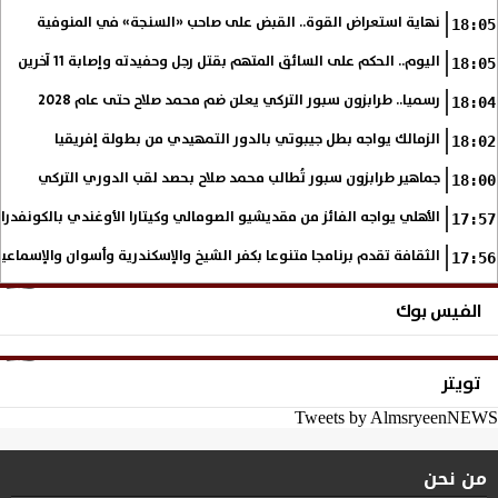
نهاية استعراض القوة.. القبض على صاحب «السنجة» في المنوفية
18:05
اليوم.. الحكم على السائق المتهم بقتل رجل وحفيدته وإصابة 11 آخرين
18:05
رسميا.. طرابزون سبور التركي يعلن ضم محمد صلاح حتى عام 2028
18:04
الزمالك يواجه بطل جيبوتي بالدور التمهيدي من بطولة إفريقيا
18:02
جماهير طرابزون سبور تُطالب محمد صلاح بحصد لقب الدوري التركي
18:00
الأهلي يواجه الفائز من مقديشيو الصومالي وكيتارا الأوغندي بالكونفدرال
17:57
الثقافة تقدم برنامجا متنوعا بكفر الشيخ والإسكندرية وأسوان والإسماع
17:56
الفيس بوك
تويتر
Tweets by AlmsryeenNEWS
من نحن