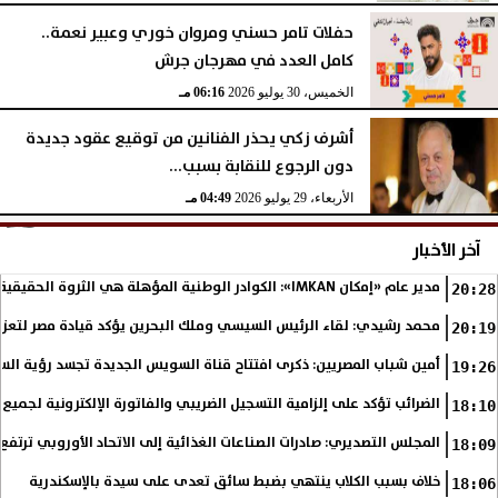
حفلات تامر حسني ومروان خوري وعبير نعمة..
كامل العدد في مهرجان جرش
الخميس، 30 يوليو 2026
06:16 مـ
أشرف زكي يحذر الفنانين من توقيع عقود جديدة
دون الرجوع للنقابة بسبب...
الأربعاء، 29 يوليو 2026
04:49 مـ
آخر الأخبار
مدير عام «إمكان IMKAN»: الكوادر الوطنية المؤهلة هي الثروة الحقيقية لمستقبل التنمية في مصر
20:28
محمد رشيدي: لقاء الرئيس السيسي وملك البحرين يؤكد قيادة مصر لتعزيز 
20:19
أمين شباب المصريين: ذكرى افتتاح قناة السويس الجديدة تجسد رؤية الس
19:26
الضرائب تؤكد على إلزامية التسجيل الضريبي والفاتورة الإلكترونية لجميع 
18:10
المجلس التصديري: صادرات الصناعات الغذائية إلى الاتحاد الأوروبي ترتفع 15.4% خلال النصف الأول من 2026
18:09
خلاف بسبب الكلاب ينتهي بضبط سائق تعدى على سيدة بالإسكندرية
18:06