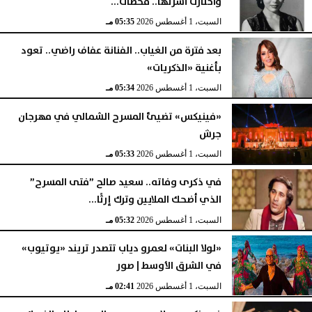
واختارت أسرتها.. محطات...
السبت، 1 أغسطس 2026
05:35 مـ
بعد فترة من الغياب.. الفنانة عفاف راضي.. تعود
بأغنية «الذكريات»
السبت، 1 أغسطس 2026
05:34 مـ
«فينيكس» تضيئ المسرح الشمالي في مهرجان
جرش
السبت، 1 أغسطس 2026
05:33 مـ
في ذكرى وفاته.. سعيد صالح ”فتى المسرح”
الذي أضحك الملايين وترك إرثًا...
السبت، 1 أغسطس 2026
05:32 مـ
«لولا البنات» لعمرو دياب تتصدر تريند «يوتيوب»
في الشرق الأوسط | صور
السبت، 1 أغسطس 2026
02:41 مـ