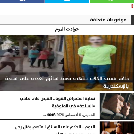
⇧
موضوعات متعلقة
حوادث اليوم
خلاف بسبب الكلاب ينتهي بضبط سائق تعدى على سيدة
بالإسكندرية
نهاية استعراض القوة.. القبض على صاحب
«السنجة» في المنوفية
الخميس، 6 أغسطس 2026
06:06 مـ
الخميس، 6 أغسطس 2026
06:05 مـ
اليوم.. الحكم على السائق المتهم بقتل رجل