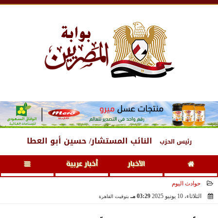
الجمعة
، 7 أغسطس 2026
03:25 مـ
النائب المستشار/ حسين أبو العطا
رئيس الحزب
الأخبار
أخبار عربية
حوادث اليوم
الثلاثاء، 10 يونيو 2025
03:29 مـ
بتوقيت القاهرة
2025-06-10 15:29:53