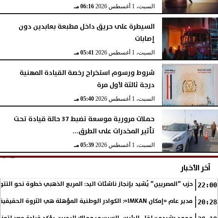
السبت، 1 أغسطس 2026
06:16 مـ
السيطرة على حريق داخل مطبعة بعابدين دون
إصابات
السبت، 1 أغسطس 2026
05:41 مـ
شروط ورسوم استخراج رخصة القيادة المهنية
درجة ثالثة لأول مرة
السبت، 1 أغسطس 2026
05:40 مـ
حملات مرورية موسعة تضبط 37 حالة قيادة تحت
تأثير المخدرات على الطرق...
السبت، 1 أغسطس 2026
05:39 مـ
آخر الأخبار
حزب ”المصريين” يُشيد بإنجاز ناشئات اليد: المربع الذهبي خطوة نحو التتو
22:00
مدير عام «إمكان IMKAN»: الكوادر الوطنية المؤهلة هي الثروة الحقيقية لمستقبل التنمية في مصر
20:28