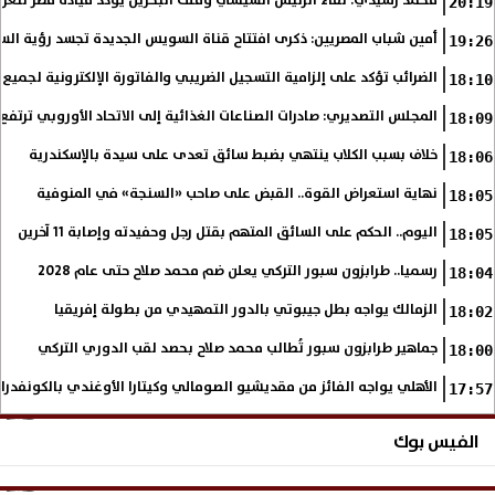
محمد رشيدي: لقاء الرئيس السيسي وملك البحرين يؤكد قيادة مصر لتعزيز 
20:19
أمين شباب المصريين: ذكرى افتتاح قناة السويس الجديدة تجسد رؤية الس
19:26
الضرائب تؤكد على إلزامية التسجيل الضريبي والفاتورة الإلكترونية لجميع 
18:10
المجلس التصديري: صادرات الصناعات الغذائية إلى الاتحاد الأوروبي ترتفع 15.4% خلال النصف الأول من 2026
18:09
خلاف بسبب الكلاب ينتهي بضبط سائق تعدى على سيدة بالإسكندرية
18:06
نهاية استعراض القوة.. القبض على صاحب «السنجة» في المنوفية
18:05
اليوم.. الحكم على السائق المتهم بقتل رجل وحفيدته وإصابة 11 آخرين
18:05
رسميا.. طرابزون سبور التركي يعلن ضم محمد صلاح حتى عام 2028
18:04
الزمالك يواجه بطل جيبوتي بالدور التمهيدي من بطولة إفريقيا
18:02
جماهير طرابزون سبور تُطالب محمد صلاح بحصد لقب الدوري التركي
18:00
الأهلي يواجه الفائز من مقديشيو الصومالي وكيتارا الأوغندي بالكونفدرال
17:57
الفيس بوك