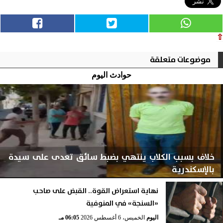
⇧
موضوعات متعلقة
حوادث اليوم
خلاف بسبب الكلاب ينتهي بضبط سائق تعدى على سيدة
بالإسكندرية
نهاية استعراض القوة.. القبض على صاحب
«السنجة» في المنوفية
اليوم
الخميس، 6 أغسطس 2026
06:06 مـ
اليوم
الخميس، 6 أغسطس 2026
06:05 مـ