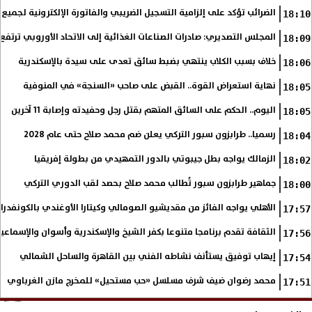
الضرائب تؤكد على إلزامية التسجيل الضريبي والفاتورة الإلكترونية لجميع 
18:10
المجلس التصديري: صادرات الصناعات الغذائية إلى الاتحاد الأوروبي ترتفع 15.4% خلال النصف الأول من 2026
18:09
خلاف بسبب الكلاب ينتهي بضبط سائق تعدى على سيدة بالإسكندرية
18:06
نهاية استعراض القوة.. القبض على صاحب «السنجة» في المنوفية
18:05
اليوم.. الحكم على السائق المتهم بقتل رجل وحفيدته وإصابة 11 آخرين
18:05
رسميا.. طرابزون سبور التركي يعلن ضم محمد صلاح حتى عام 2028
18:04
الزمالك يواجه بطل جيبوتي بالدور التمهيدي من بطولة إفريقيا
18:02
جماهير طرابزون سبور تُطالب محمد صلاح بحصد لقب الدوري التركي
18:00
الأهلي يواجه الفائز من مقديشيو الصومالي وكيتارا الأوغندي بالكونفدرال
17:57
الثقافة تقدم برنامجا متنوعا بكفر الشيخ والإسكندرية وأسوان والإسماع
17:56
إيهاب توفيق يستأنف نشاطه الفني بين القاهرة والساحل الشمالي
17:54
محمد رضوان ضيف شرف مسلسل «حب مستحيل» للمخرج مازن الغرباوي
17:51