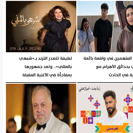
02:41 مـ
الجمعة، 31 يوليو 2026
02:56 مـ
 المتهمين في واقعة بائعة
لطيفة تتصدر الترند بـ«شبهي
 بحدائق الأهرام مع
بالمللي».. وتعد جمهورها
ة في الحادث
بمفاجأة في الأغنية المقبلة
06:37 مـ
الخميس، 30 يوليو 2026
06:37 مـ