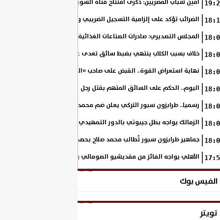
أمين شباب المصريين: ذكرى افتتاح قناة السويس الجديدة تجسد رؤية السي
19:2
الضرائب تؤكد على إلزامية التسجيل الضريبي والفاتورة الإلكترونية لجميع مم
18:1
المجلس التصديري: صادرات الصناعات الغذائية إلى الاتحاد الأوروبي ترتفع 15.4% خلال النصف الأول من 2026
18:0
خلاف بسبب الكلاب ينتهي بضبط سائق تعدى على سيدة بالإسكندرية
18:0
نهاية استعراض القوة.. القبض على صاحب «السنجة» في المنوفية
18:0
اليوم.. الحكم على السائق المتهم بقتل رجل وحفيدته وإصابة 11 آخرين
18:0
رسميا.. طرابزون سبور التركي يعلن ضم محمد صلاح حتى عام 2028
18:0
الزمالك يواجه بطل جيبوتي بالدور التمهيدي من بطولة إفريقيا
18:0
جماهير طرابزون سبور تُطالب محمد صلاح بحصد لقب الدوري التركي
18:0
الأهلي يواجه الفائز من مقديشيو الصومالي وكيتارا الأوغندي بالكونفدرالي
17:5
الفيس بوك
تويتر