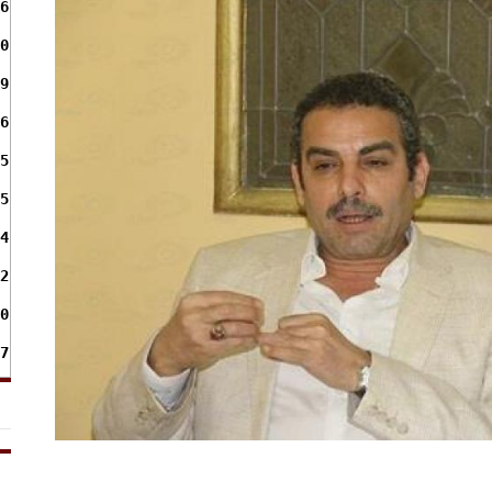
6
0
9
6
5
5
4
2
0
7