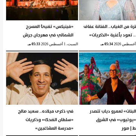
رة من الغياب.. الفنانة عفاف
«فينيكس» تضيئ المسرح
 تعود بأغنية «الذكريات»
الشمالي في مهرجان جرش
05:34 مـ
السبت، 1 أغسطس 2026
05:33 مـ
البنات» لعمرو دياب تتصدر
في ذكرى ميلاده.. سعيد صالح
 «يوتيوب» في الشرق
«سلطان الضحك» وذكريات
 | صور
«مدرسة المشاغبين»