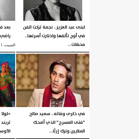
لبنى عبد العزيز.. نجمة تركت الفن
بعد فت
في أوج تألقها واختارت أسرتها..
راضي..
محطات...
السبت، 1 أغسطس 2026
السبت، 1 أغسطس 2026
05:35 مـ
في ذكرى وفاته.. سعيد صالح
«لولا 
”فتى المسرح” الذي أضحك
تريند
الملايين وترك إرثًا...
الأوسط