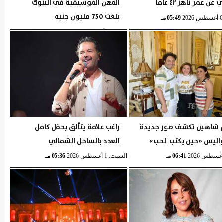
ن عمر ناهز ٤٢ عاما
المهن الموسيقية في البنوك
بلغت 750 مليون جنيه
05:49 مـ
الإثنين، 3 أغسطس 2026
06:43 مـ
 شاهين تكشف صور جديدة
راغب علامة يتألق بحفل كامل
اليس «حين يكتب الحب»
العدد بالساحل الشمالي
06:41 مـ
السبت، 1 أغسطس 2026
05:36 مـ