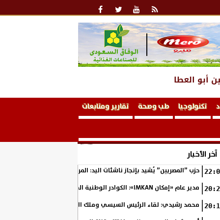
ن أبو العطا
د
تكنولوجيا
طب وصحة
تقارير ومتابعات
آخر الأخبار
حزب ”المصريين” يُشيد بإنجاز ناشئات اليد: المربع الذهبي خطوة نحو التتوي
22:0
مدير عام «إمكان IMKAN»: الكوادر الوطنية المؤهلة هي الثروة الحقيقية لمستقبل التنمية في مصر
20:2
محمد رشيدي: لقاء الرئيس السيسي وملك البحرين يؤكد قيادة مصر لتعزيز ال
20:1