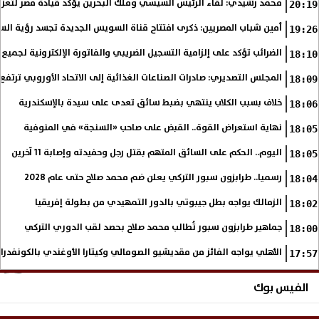
محمد رشيدي: لقاء الرئيس السيسي وملك البحرين يؤكد قيادة مصر لتعزيز 
20:19
أمين شباب المصريين: ذكرى افتتاح قناة السويس الجديدة تجسد رؤية الس
19:26
الضرائب تؤكد على إلزامية التسجيل الضريبي والفاتورة الإلكترونية لجميع 
18:10
المجلس التصديري: صادرات الصناعات الغذائية إلى الاتحاد الأوروبي ترتفع 15.4% خلال النصف الأول من 2026
18:09
خلاف بسبب الكلاب ينتهي بضبط سائق تعدى على سيدة بالإسكندرية
18:06
نهاية استعراض القوة.. القبض على صاحب «السنجة» في المنوفية
18:05
اليوم.. الحكم على السائق المتهم بقتل رجل وحفيدته وإصابة 11 آخرين
18:05
رسميا.. طرابزون سبور التركي يعلن ضم محمد صلاح حتى عام 2028
18:04
الزمالك يواجه بطل جيبوتي بالدور التمهيدي من بطولة إفريقيا
18:02
جماهير طرابزون سبور تُطالب محمد صلاح بحصد لقب الدوري التركي
18:00
الأهلي يواجه الفائز من مقديشيو الصومالي وكيتارا الأوغندي بالكونفدرال
17:57
الفيس بوك