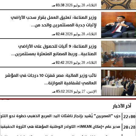
الثلاثاء، 28 يوليو 2026
03:38 مـ
وزير الصناعة: تعليق العمل بقرار سحب الأراضي
لإثبات جدية المستثمرين والحد من...
الثلاثاء، 28 يوليو 2026
02:44 مـ
وزير الصناعة: 9 آليات للحصول على الأراضي
الصناعية.. وربط المصانع المتعثرة بمستثمرين...
الثلاثاء، 28 يوليو 2026
02:42 مـ
نائب وزير المالية: مصر قفزت 10 درجات في المؤشر
العالمي لشفافية الموازنة...
الإثنين، 27 يوليو 2026
05:12 مـ
آخر الأخبار
حزب ”المصريين” يُشيد بإنجاز ناشئات اليد: المربع الذهبي خطوة نحو التتو
22:00
مدير عام «إمكان IMKAN»: الكوادر الوطنية المؤهلة هي الثروة الحقيقية لمستقبل التنمية في مصر
20:28