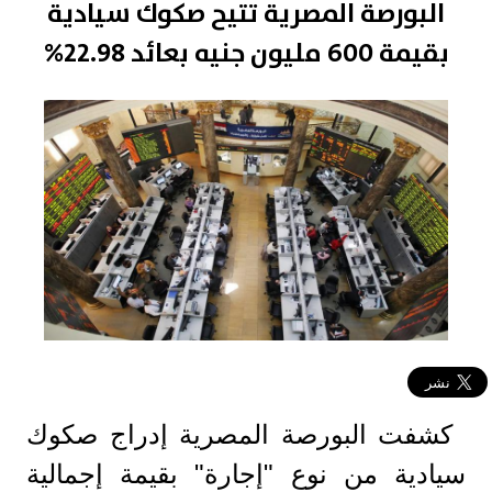
البورصة المصرية تتيح صكوك سيادية
بقيمة 600 مليون جنيه بعائد 22.98%
كشفت البورصة المصرية إدراج صكوك
سيادية من نوع "إجارة" بقيمة إجمالية