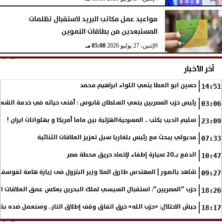
مواعيد عمل مكاتب البريد لاستقبال تظلمات
المستبعدين من بطاقات التموين
الإثنين، 27 يوليو 2026
05:08 مـ
آخر الأخبار
حسين ابو العطا ينعي اللواء ابراهيم محمد
14:51
رئيس حزب المصريين ينعي السلطان قابوس : أفنى حياته في خدمة الشع
03:06
سليم الديب يكتب .. المسرحيةالهزلية بين ماما أمريكا و بهلوانات ايران !
23:09
مدبولي يبحث مع رئيس بلغاريا سبل تعزيز العلاقات الثنائية
07:33
الدفع بـ20 سيارة إطفاء لإخماد حريق محطة مصر
10:47
شاهد بالصور | المهندس طارق الملا وزير البترول فى زيارة هامة لفوسف
09:27
حزب ”المصريين”: استقبال السيسي لملك البحرين يعكس عمق العلاقات التا
18:26
جيش الاحتلال: «حزب الله» خرق اتفاق وقف إطلاق النار.. وسنعمل ضده بق
18:17