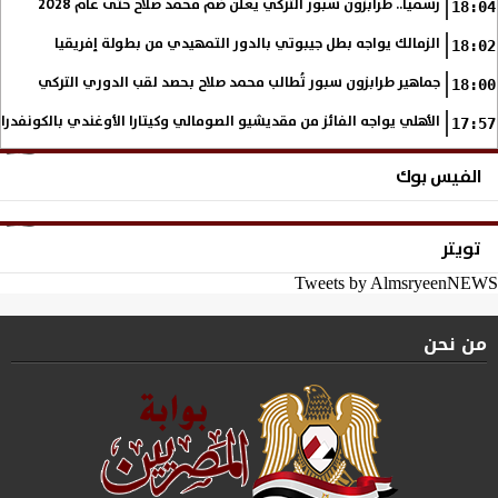
رسميا.. طرابزون سبور التركي يعلن ضم محمد صلاح حتى عام 2028
18:04
الزمالك يواجه بطل جيبوتي بالدور التمهيدي من بطولة إفريقيا
18:02
جماهير طرابزون سبور تُطالب محمد صلاح بحصد لقب الدوري التركي
18:00
الأهلي يواجه الفائز من مقديشيو الصومالي وكيتارا الأوغندي بالكونفدرال
17:57
الفيس بوك
تويتر
Tweets by AlmsryeenNEWS
من نحن