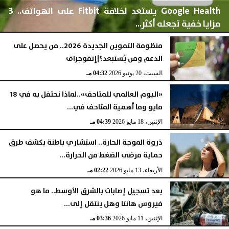
Google Health يستعد لخلافة Fitbit على الهواتف.. 3
مزايا خفية تجعله أكثر...
منظومة التموين الجديدة 2026.. من يحصل على
الدعم ومن يُستبعد؟|إنفوجراف
الخميس، 2 يوليو 2026
02:44 مـ
السبت، 20 يونيو 2026
04:32 مـ
«اليوم العالمي للمتاحف»..لماذا نحتفل به في 18
مايو وما أهمية المتاحف في...
الإثنين، 18 مايو 2026
04:39 مـ
ذروة الموجة الحارة.. استشاري باطنة يكشف طرق
حماية مرضى الضغط من الحرارة...
الأربعاء، 13 مايو 2026
02:22 مـ
بعد تسجيل إصابات بالشرق الأوسط.. ما هو
فيروس هانتا وهل ينتقل إلى...
الإثنين، 11 مايو 2026
03:36 مـ