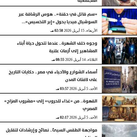
المجتمعية
الأربعاء، 15 أبريل 2026
03:05 مـ
«سم قاتل في حقنة».. هوس الرشاقة عبر
السوشيال ميديا يحول «إبر التخسيس»...
الأربعاء، 15 أبريل 2026
02:58 مـ
وجوه خلف الشهرة.. عندما تتحول حياة أبناء
المشاهير إلى أزمات علنية
الثلاثاء، 14 أبريل 2026
08:55 مـ
أسماء الشوارع والأحياء في مصر.. حكايات التاريخ
على لافتات المدن
الأحد، 5 أبريل 2026
03:57 مـ
القهوة.. من «غذاء للحروب» إلى «مشروب المزاج»
المصري
الأحد، 5 أبريل 2026
02:17 مـ
مواجهة الطقس السيئ.. نصائح وإرشادات لتقليل