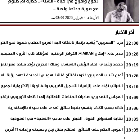
دموع وأفراح في حياة «الست».. حكاية أم كلثوم
مع صورة جدتها ولعبة...
الأربعاء، 4 فبراير 2026
03:00 مـ
آخر الأخبار
حزب ”المصريين” يُشيد بإنجاز ناشئات اليد: المربع الذهبي خطوة نحو التتو
22:00
مدير عام «إمكان IMKAN»: الكوادر الوطنية المؤهلة هي الثروة الحقيقية لمستقبل التنمية في مصر
20:28
محمد رشيدي: لقاء الرئيس السيسي وملك البحرين يؤكد قيادة مصر لتعزيز 
20:19
أمين شباب المصريين: ذكرى افتتاح قناة السويس الجديدة تجسد رؤية الس
19:26
الضرائب تؤكد على إلزامية التسجيل الضريبي والفاتورة الإلكترونية لجميع 
18:10
المجلس التصديري: صادرات الصناعات الغذائية إلى الاتحاد الأوروبي ترتفع 15.4% خلال النصف الأول من 2026
18:09
خلاف بسبب الكلاب ينتهي بضبط سائق تعدى على سيدة بالإسكندرية
18:06
نهاية استعراض القوة.. القبض على صاحب «السنجة» في المنوفية
18:05
اليوم.. الحكم على السائق المتهم بقتل رجل وحفيدته وإصابة 11 آخرين
18:05