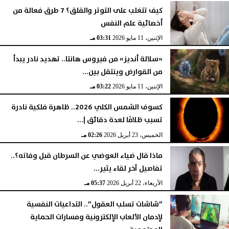
كيف تتغلب على التوتر والقلق؟ 7 طرق فعالة من
أخصائية علم النفس
الإثنين، 11 مايو 2026
03:31 مـ
«سلالة أنديز» من فيروس هانتا.. تهديد نادر يبدأ
من القوارض وينتقل بين...
الإثنين، 11 مايو 2026
03:22 مـ
كسوف الشمس الكلي 2026.. ظاهرة فلكية نادرة
تسبب ظلامًا لعدة دقائق |...
الخميس، 23 أبريل 2026
02:26 مـ
ماذا قال ضياء العوضي عن السرطان قبل وفاته؟..
تفاصيل آخر لقاء يثير...
الأربعاء، 22 أبريل 2026
05:37 مـ
”شاشات تسلب العقول”.. التداعيات النفسية
لإدمان الألعاب الإلكترونية ومسارات الحماية