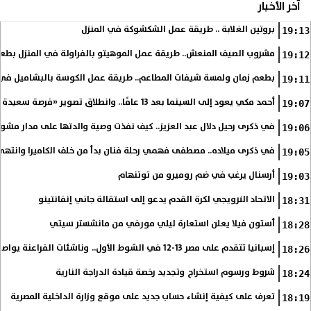
آخر الأخبار
بروتين الغلابة .. طريقة عمل الشكشوكة في المنزل
19:13
مشروب الصيف المنعش.. طريقة عمل الموهيتو بالفراولة في المنزل بطعم
19:12
بطعم زمان ولمسة شيفات المطاعم.. طريقة عمل الكوسة بالبشاميل في 
19:11
أحمد مكي يعود إلى السينما بعد 13 عامًا.. وانطلاق تصوير «فرصة سعيدة»
19:07
في ذكرى رحيل دلال عبد العزيز.. كيف نفذت وصية والدتها على مدار مشوا
19:06
في ذكرى ميلاده.. مصطفى فهمي رحلة فنان بدأ من خلف الكاميرا وانتهى أي
19:05
أرسنال يرغب في ضم روميرو من توتنهام
19:03
الاتحاد النرويجي لكرة القدم يدعو إلى استقالة جاني إنفانتينو
18:31
أستون فيلا يعلن استعارة ليلي مورفي من مانشستر سيتي
18:28
إسبانيا تتقدم على مصر 13-12 في الشوط الأول.. وناشئات الفراعنة يواصلن حلم بلوغ نهائي مونديال اليد
18:26
شروط ورسوم استخراج وتجديد رخصة قيادة الدراجة النارية
18:24
تعرف على كيفية إنشاء حساب جديد على موقع وزارة الداخلية المصرية
18:19