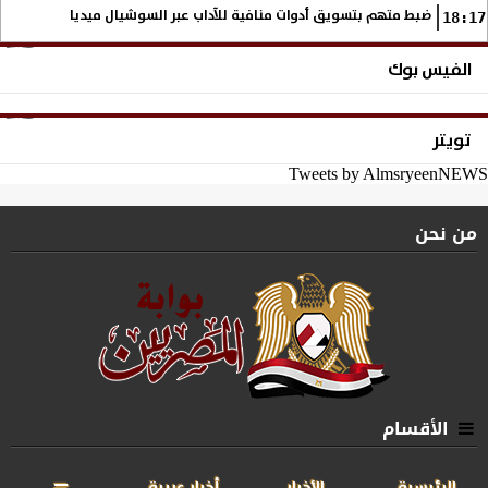
ضبط متهم بتسويق أدوات منافية للآداب عبر السوشيال ميديا
18:17
الفيس بوك
تويتر
Tweets by AlmsryeenNEWS
من نحن
الأقسام