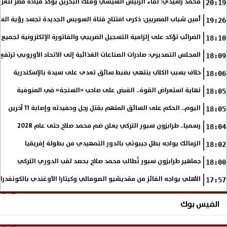
محمد رشيدي: لقاء الرئيس السيسي وملك البحرين يؤكد قيادة مصر لتعزيز 
20:19
أمين شباب المصريين: ذكرى افتتاح قناة السويس الجديدة تجسد رؤية الس
19:26
الضرائب تؤكد على إلزامية التسجيل الضريبي والفاتورة الإلكترونية لجميع 
18:10
المجلس التصديري: صادرات الصناعات الغذائية إلى الاتحاد الأوروبي ترتفع 15.4% خلال النصف الأول من 2026
18:09
خلاف بسبب الكلاب ينتهي بضبط سائق تعدى على سيدة بالإسكندرية
18:06
نهاية استعراض القوة.. القبض على صاحب «السنجة» في المنوفية
18:05
اليوم.. الحكم على السائق المتهم بقتل رجل وحفيدته وإصابة 11 آخرين
18:05
رسميا.. طرابزون سبور التركي يعلن ضم محمد صلاح حتى عام 2028
18:04
الزمالك يواجه بطل جيبوتي بالدور التمهيدي من بطولة إفريقيا
18:02
جماهير طرابزون سبور تُطالب محمد صلاح بحصد لقب الدوري التركي
18:00
الأهلي يواجه الفائز من مقديشيو الصومالي وكيتارا الأوغندي بالكونفدرال
17:57
الفيس بوك