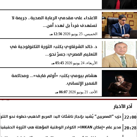
الاعتداء على مقدمي الرعاية الصحية.. جريمة لا
تستهدف فرداً بل تهدد أمن...
الخميس، 25 يونيو 2026
12:56 مـ
د. خالد الشرقاوي يكتب: الثورة التكنولوجية في
التعليم المصري: جسرٌ نحو...
الأربعاء، 24 يونيو 2026
05:45 مـ
هشام بيومي يكتب: «أولم فايف»... ومحاكمة
الضمير الإنساني.
الأحد، 21 يونيو 2026
06:07 مـ
آخر الأخبار
حزب ”المصريين” يُشيد بإنجاز ناشئات اليد: المربع الذهبي خطوة نحو التتو
22:00
مدير عام «إمكان IMKAN»: الكوادر الوطنية المؤهلة هي الثروة الحقيقية لمستقبل التنمية في مصر
20:28