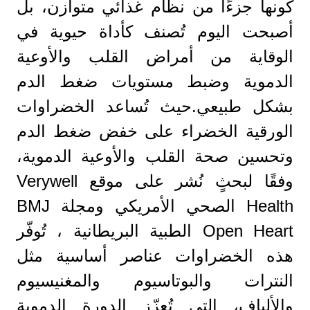
كونها جزءًا من نظام غذائي متوازن، بل
أصبحت اليوم تُصنف كأداة حيوية في
الوقاية من أمراض القلب والأوعية
الدموية وضبط مستويات ضغط الدم
بشكل طبيعي.حيث تُساعد الخضراوات
الورقية الخضراء على خفض ضغط الدم
وتحسين صحة القلب والأوعية الدموية،
وفقًا لبحثٍ نُشر على موقع Verywell
Health الصحي الأمريكي ومجلة BMJ
Open Heart الطبية البريطانية ، تُوفّر
هذه الخضراوات عناصر أساسية مثل
النترات والبوتاسيوم والمغنيسيوم
والألياف، التي تُعزّز الدورة الدموية