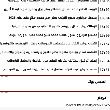
نهاية استعراض القوة.. القبض على صاحب «السنجة» في المنوفية
18:05
اليوم.. الحكم على السائق المتهم بقتل رجل وحفيدته وإصابة 11 آخرين
18:05
رسميا.. طرابزون سبور التركي يعلن ضم محمد صلاح حتى عام 2028
18:04
الزمالك يواجه بطل جيبوتي بالدور التمهيدي من بطولة إفريقيا
18:02
جماهير طرابزون سبور تُطالب محمد صلاح بحصد لقب الدوري التركي
18:00
الأهلي يواجه الفائز من مقديشيو الصومالي وكيتارا الأوغندي بالكونفدرال
17:57
الثقافة تقدم برنامجا متنوعا بكفر الشيخ والإسكندرية وأسوان والإسماع
17:56
إيهاب توفيق يستأنف نشاطه الفني بين القاهرة والساحل الشمالي
17:54
محمد رضوان ضيف شرف مسلسل «حب مستحيل» للمخرج مازن الغرباوي
17:51
الفيس بوك
تويتر
Tweets by AlmsryeenNEWS