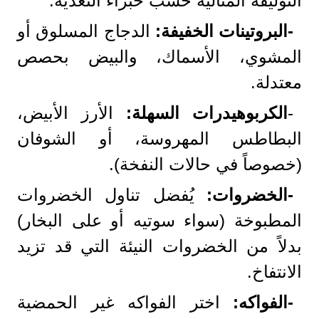
التوليفة المثالية حسب خبراء التغذية:
-البروتينات الخفيفة
:
الدجاج المسلوق أو
المشوي، الأسماك، والبيض بحصص
معتدلة.
-
الكربوهيدرات السهلة
:
الأرز الأبيض،
البطاطس المهروسة، أو الشوفان
(خصوصاً في حالات النفخة).
-الخضروات
:
يُفضل تناول الخضروات
المطبوخة (سواء سوتيه أو على البخار)
بدلاً من الخضروات النيئة التي قد تزيد
الانتفاخ.
-الفواكه
:
اختر الفواكه غير الحمضية