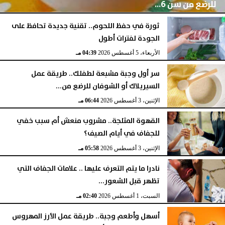
للرضع من سن 6...
ثورة في حفظ اللحوم.. تقنية جديدة تحافظ على
الجودة لفترات أطول
الخميس، 6 أغسطس 2026
05:45 مـ
الأربعاء، 5 أغسطس 2026
04:39 مـ
سر أول وجبة مشبعة لطفلك.. طريقة عمل
السيريلاك أو الشوفان للرضع من...
الإثنين، 3 أغسطس 2026
06:44 مـ
القهوة المثلجة.. مشروب منعش أم سبب خفي
للجفاف في أيام الصيف؟
الإثنين، 3 أغسطس 2026
05:58 مـ
نادرا ما يتم التعرف عليها .. علامات الجفاف التي
تظهر قبل الشعور...
السبت، 1 أغسطس 2026
02:40 مـ
أسهل وأطعم وجبة.. طريقة عمل الأرز المهروس