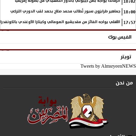
الزمالك يواجه بطل جيبوتي بالدور التمهيدي من بطولة إفريقيا
18:02
جماهير طرابزون سبور تُطالب محمد صلاح بحصد لقب الدوري التركي
18:00
الأهلي يواجه الفائز من مقديشيو الصومالي وكيتارا الأوغندي بالكونفدرال
17:57
الفيس بوك
تويتر
Tweets by AlmsryeenNEWS
من نحن