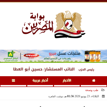
الجمعة
، 7 أغسطس 2026
08:13 صـ
النائب المستشار/ حسين أبو العطا
رئيس الحزب
الأخبار
أخبار عربية
طب وصحة
الثلاثاء، 23 يونيو 2026
01:56 مـ
بتوقيت القاهرة
2026-06-23 13:56:28