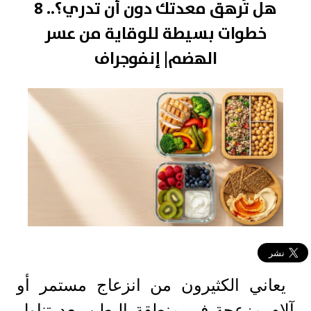
هل تُرهق معدتك دون أن تدري؟.. 8
خطوات بسيطة للوقاية من عسر
الهضم| إنفوجراف
يعاني الكثيرون من انزعاج مستمر أو
آلام مزعجة في منطقة البطن بعد تناول