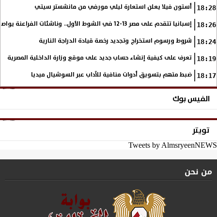
أستون فيلا يعلن استعارة ليلي مورفي من مانشستر سيتي
18:28
إسبانيا تتقدم على مصر 13-12 في الشوط الأول.. وناشئات الفراعنة يواصلن حلم بلوغ نهائي مونديال اليد
18:26
شروط ورسوم استخراج وتجديد رخصة قيادة الدراجة النارية
18:24
تعرف على كيفية إنشاء حساب جديد على موقع وزارة الداخلية المصرية
18:19
ضبط متهم بتسويق أدوات منافية للآداب عبر السوشيال ميديا
18:17
الفيس بوك
تويتر
Tweets by AlmsryeenNEWS
من نحن