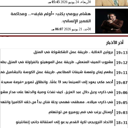
الأربعاء، 24 يونيو 2026
05:45 مـ
هشام بيومي يكتب: «أولم فايف»... ومحاكمة
الضمير الإنساني.
الأحد، 21 يونيو 2026
06:07 مـ
آخر الأخبار
بروتين الغلابة .. طريقة عمل الشكشوكة في المنزل
19:13
مشروب الصيف المنعش.. طريقة عمل الموهيتو بالفراولة في المنزل بطعم
19:12
بطعم زمان ولمسة شيفات المطاعم.. طريقة عمل الكوسة بالبشاميل في 
19:11
أحمد مكي يعود إلى السينما بعد 13 عامًا.. وانطلاق تصوير «فرصة سعيدة»
19:07
في ذكرى رحيل دلال عبد العزيز.. كيف نفذت وصية والدتها على مدار مشوا
19:06
في ذكرى ميلاده.. مصطفى فهمي رحلة فنان بدأ من خلف الكاميرا وانتهى أي
19:05
أرسنال يرغب في ضم روميرو من توتنهام
19:03
الاتحاد النرويجي لكرة القدم يدعو إلى استقالة جاني إنفانتينو
18:31