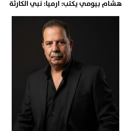
هشام بيومي يكتب: ارميا: نبي الكارثة