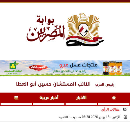
السبت
، 8 أغسطس 2026
08:25 مـ
النائب المستشار/ حسين أبو العطا
رئيس الحزب
الأخبار
أخبار عربية
مقالات الرأي
الإثنين، 15 يونيو 2026
03:28 مـ
بتوقيت القاهرة
2026-06-15 15:28:51