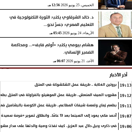
الخميس، 25 يونيو 2026
12:56 مـ
د. خالد الشرقاوي يكتب: الثورة التكنولوجية في
التعليم المصري: جسرٌ نحو...
الأربعاء، 24 يونيو 2026
05:45 مـ
هشام بيومي يكتب: «أولم فايف»... ومحاكمة
الضمير الإنساني.
الأحد، 21 يونيو 2026
06:07 مـ
آخر الأخبار
بروتين الغلابة .. طريقة عمل الشكشوكة في المنزل
19:13
مشروب الصيف المنعش.. طريقة عمل الموهيتو بالفراولة في المنزل بطعم
19:12
بطعم زمان ولمسة شيفات المطاعم.. طريقة عمل الكوسة بالبشاميل في 
19:11
أحمد مكي يعود إلى السينما بعد 13 عامًا.. وانطلاق تصوير «فرصة سعيدة»
19:07
في ذكرى رحيل دلال عبد العزيز.. كيف نفذت وصية والدتها على مدار مشوا
19:06