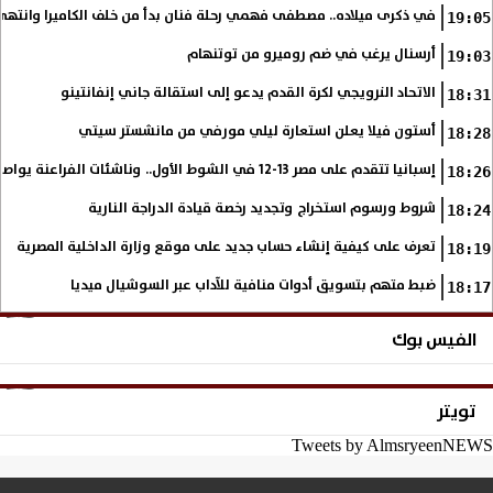
في ذكرى ميلاده.. مصطفى فهمي رحلة فنان بدأ من خلف الكاميرا وانتهى أي
19:05
أرسنال يرغب في ضم روميرو من توتنهام
19:03
الاتحاد النرويجي لكرة القدم يدعو إلى استقالة جاني إنفانتينو
18:31
أستون فيلا يعلن استعارة ليلي مورفي من مانشستر سيتي
18:28
إسبانيا تتقدم على مصر 13-12 في الشوط الأول.. وناشئات الفراعنة يواصلن حلم بلوغ نهائي مونديال اليد
18:26
شروط ورسوم استخراج وتجديد رخصة قيادة الدراجة النارية
18:24
تعرف على كيفية إنشاء حساب جديد على موقع وزارة الداخلية المصرية
18:19
ضبط متهم بتسويق أدوات منافية للآداب عبر السوشيال ميديا
18:17
الفيس بوك
تويتر
Tweets by AlmsryeenNEWS