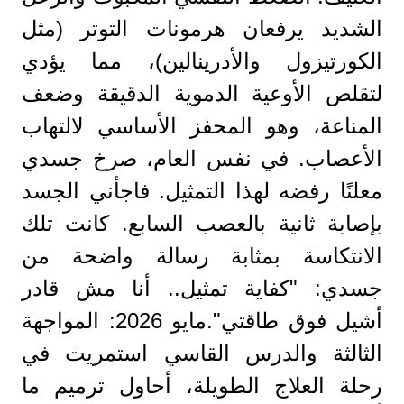
الشديد يرفعان هرمونات التوتر (مثل
الكورتيزول والأدرينالين)، مما يؤدي
لتقلص الأوعية الدموية الدقيقة وضعف
المناعة، وهو المحفز الأساسي لالتهاب
الأعصاب. في نفس العام، صرخ جسدي
معلنًا رفضه لهذا التمثيل. فاجأني الجسد
بإصابة ثانية بالعصب السابع. كانت تلك
الانتكاسة بمثابة رسالة واضحة من
جسدي: "كفاية تمثيل.. أنا مش قادر
أشيل فوق طاقتي".مايو 2026: المواجهة
الثالثة والدرس القاسي استمريت في
رحلة العلاج الطويلة، أحاول ترميم ما