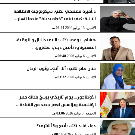
د.أميرة مصطفي تكتب: سيكولوجية الانطلاقة
الثانية: كيف تبني ”خطة بديلة” عندما تنهار...
الإثنين، 13 يوليو 2026
04:44 مـ
هشام بيومي يكتب: النبي دانيال والتوظيف
الصهيوني: تأصيل ديني لمشروع...
الإثنين، 6 يوليو 2026
06:48 مـ
حنان صابر تكتب : أنا.. أنتِ.. وثوب الرجال
الإثنين، 6 يوليو 2026
01:32 مـ
الأوكتاجون.. يوم تاريخي يرسخ مكانة مصر
الإقليمية ويؤسس لعصر جديد من القيادة...
الجمعة، 3 يوليو 2026
03:06 مـ
دعاء فايد تكتب: أبيع ولا أشتري؟
الخميس، 2 يوليو 2026
08:14 مـ