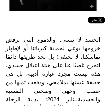
الجسد لا ينسى. والدموع التي نرفض
خروجها بوعي لحماية كبريائنا أو لإظهار
تماسكنا، لا تختفي؛ بل تجد طريقها دائمًا
لتخرج غصبًا عنا على هيئة اعتلال جسدي.
هذه ليست مجرد عبارة أدبية، بل هي
حقيقة عشتها بملامحي، ودفعت ثمنها من
عصب وجهي وصحتي النفسية
والجسدية.يناير 2024: بداية الرحلة