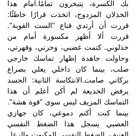
بك الكسرة، يتبخرون تمامًا.أمام هذا
الخذلان المزدوج، اتخذت قرارًا خاطئًا:
قررت أن أرتدي قناع "الست القوية".
قررت ألا أظهر مكسورة أمام من
خذلوني. كتمت غضبي، وحزني، وقهرتي،
وحاولت جاهدة إظهار تماسك خارجي
صلب، بينما كان داخلي يغلي بصراع
بركاني صامت.الانتكاسة الثانية: الجسد
يرفض الخديعة لم أكن أعلم أن هذا
التماسك المزيف ليس سوى "قوة هشة".
بينما كنت أكتم دموعي، كان جهازي
العصبي يسجل هذا الضغط النفسي
العنيف. الضغط النفسي المكبوت والزعل