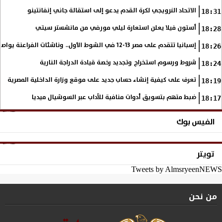
الاتحاد النرويجي لكرة القدم يدعو إلى استقالة جاني إنفانتينو
18:31
أستون فيلا يعلن استعارة ليلي مورفي من مانشستر سيتي
18:28
إسبانيا تتقدم على مصر 13-12 في الشوط الأول.. وناشئات الفراعنة يواصلن حلم بلوغ نهائي مونديال اليد
18:26
شروط ورسوم استخراج وتجديد رخصة قيادة الدراجة النارية
18:24
تعرف على كيفية إنشاء حساب جديد على موقع وزارة الداخلية المصرية
18:19
ضبط متهم بتسويق أدوات منافية للآداب عبر السوشيال ميديا
18:17
الفيس بوك
تويتر
Tweets by AlmsryeenNEWS
من نحن