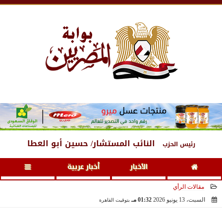
السبت
، 8 أغسطس 2026
04:23 صـ
النائب المستشار/ حسين أبو العطا
رئيس الحزب
الأخبار
أخبار عربية
مقالات الرأي
السبت، 13 يونيو 2026
01:32 مـ
بتوقيت القاهرة
2026-06-13 13:32:01