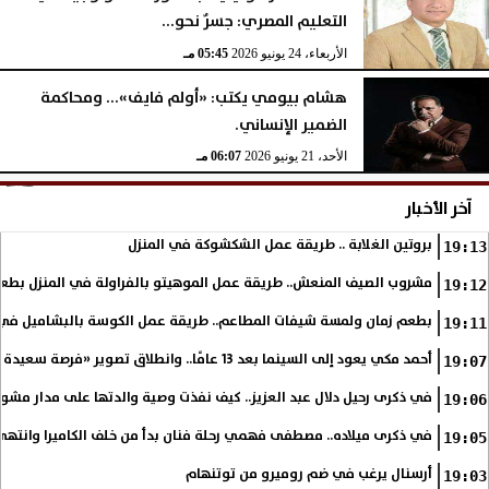
التعليم المصري: جسرٌ نحو...
الأربعاء، 24 يونيو 2026
05:45 مـ
هشام بيومي يكتب: «أولم فايف»... ومحاكمة
الضمير الإنساني.
الأحد، 21 يونيو 2026
06:07 مـ
آخر الأخبار
بروتين الغلابة .. طريقة عمل الشكشوكة في المنزل
19:13
مشروب الصيف المنعش.. طريقة عمل الموهيتو بالفراولة في المنزل بطعم
19:12
بطعم زمان ولمسة شيفات المطاعم.. طريقة عمل الكوسة بالبشاميل في 
19:11
أحمد مكي يعود إلى السينما بعد 13 عامًا.. وانطلاق تصوير «فرصة سعيدة»
19:07
في ذكرى رحيل دلال عبد العزيز.. كيف نفذت وصية والدتها على مدار مشوا
19:06
في ذكرى ميلاده.. مصطفى فهمي رحلة فنان بدأ من خلف الكاميرا وانتهى أي
19:05
أرسنال يرغب في ضم روميرو من توتنهام
19:03