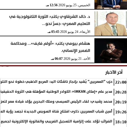
الخميس، 25 يونيو 2026
12:56 مـ
د. خالد الشرقاوي يكتب: الثورة التكنولوجية في
التعليم المصري: جسرٌ نحو...
الأربعاء، 24 يونيو 2026
05:45 مـ
هشام بيومي يكتب: «أولم فايف»... ومحاكمة
الضمير الإنساني.
الأحد، 21 يونيو 2026
06:07 مـ
آخر الأخبار
حزب ”المصريين” يُشيد بإنجاز ناشئات اليد: المربع الذهبي خطوة نحو التتو
22:00
مدير عام «إمكان IMKAN»: الكوادر الوطنية المؤهلة هي الثروة الحقيقية لمستقبل التنمية في مصر
20:28
محمد رشيدي: لقاء الرئيس السيسي وملك البحرين يؤكد قيادة مصر لتعزيز 
20:19
أمين شباب المصريين: ذكرى افتتاح قناة السويس الجديدة تجسد رؤية الس
19:26
الضرائب تؤكد على إلزامية التسجيل الضريبي والفاتورة الإلكترونية لجميع 
18:10