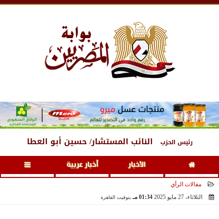
الجمعة
، 7 أغسطس 2026
05:59 مـ
النائب المستشار/ حسين أبو العطا
رئيس الحزب
الأخبار
أخبار عربية
مقالات الرأي
الثلاثاء، 27 مايو 2025
01:34 مـ
بتوقيت القاهرة
2025-05-27 13:34:13