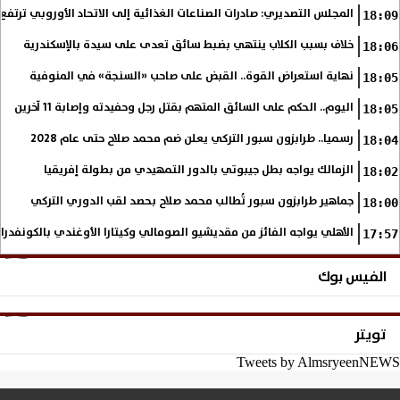
المجلس التصديري: صادرات الصناعات الغذائية إلى الاتحاد الأوروبي ترتفع 15.4% خلال النصف الأول من 2026
18:09
خلاف بسبب الكلاب ينتهي بضبط سائق تعدى على سيدة بالإسكندرية
18:06
نهاية استعراض القوة.. القبض على صاحب «السنجة» في المنوفية
18:05
اليوم.. الحكم على السائق المتهم بقتل رجل وحفيدته وإصابة 11 آخرين
18:05
رسميا.. طرابزون سبور التركي يعلن ضم محمد صلاح حتى عام 2028
18:04
الزمالك يواجه بطل جيبوتي بالدور التمهيدي من بطولة إفريقيا
18:02
جماهير طرابزون سبور تُطالب محمد صلاح بحصد لقب الدوري التركي
18:00
الأهلي يواجه الفائز من مقديشيو الصومالي وكيتارا الأوغندي بالكونفدرال
17:57
الفيس بوك
تويتر
Tweets by AlmsryeenNEWS