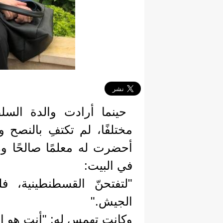
حينما أرادت والدة السل
مختلفًا، لم تكتفِ بالنصح
أحضرت له معلمًا صالحًا و
في البيت:
"لتفتحنّ القسطنطينية، ف
الجيش."
وكانت تهمس له: "أنت هو الأ