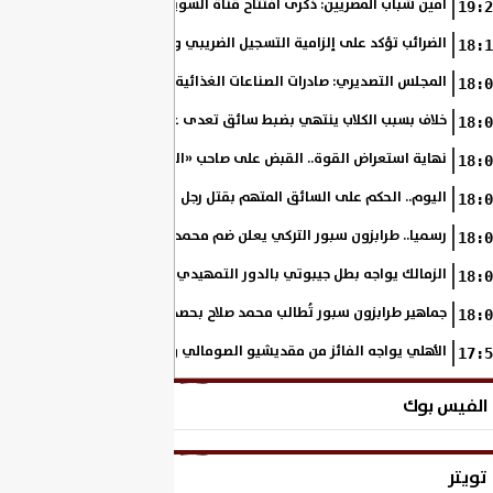
أمين شباب المصريين: ذكرى افتتاح قناة السويس الجديدة تجسد رؤية السي
19:2
الضرائب تؤكد على إلزامية التسجيل الضريبي والفاتورة الإلكترونية لجميع مم
18:1
المجلس التصديري: صادرات الصناعات الغذائية إلى الاتحاد الأوروبي ترتفع 15.4% خلال النصف الأول من 2026
18:0
خلاف بسبب الكلاب ينتهي بضبط سائق تعدى على سيدة بالإسكندرية
18:0
نهاية استعراض القوة.. القبض على صاحب «السنجة» في المنوفية
18:0
اليوم.. الحكم على السائق المتهم بقتل رجل وحفيدته وإصابة 11 آخرين
18:0
رسميا.. طرابزون سبور التركي يعلن ضم محمد صلاح حتى عام 2028
18:0
الزمالك يواجه بطل جيبوتي بالدور التمهيدي من بطولة إفريقيا
18:0
جماهير طرابزون سبور تُطالب محمد صلاح بحصد لقب الدوري التركي
18:0
الأهلي يواجه الفائز من مقديشيو الصومالي وكيتارا الأوغندي بالكونفدرالي
17:5
الفيس بوك
تويتر