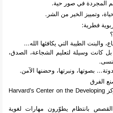
يم المجردة في صور حية.
اة، وتمييز الخير من الشر.
وية فطرية:
؟
ع، والبنت الطيبة التي يكافئها الله…
 بل كانت وسيلة لتعليم الشجاعة، الصدق،
ُنسى.
دوتة… بصوتها، ونبرتها، وحضنها الآمن.
نع الفرق
تشير دراسة صادرة عن مركز Harvard’s Center on the Developing
القصص بانتظام يطوّرون مهارات لغوية