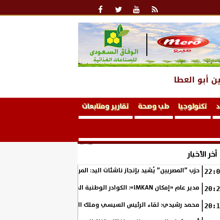
ن أبو العطا
د
تكنولوجيا
طب وصحة
تقارير ومتابعات
آخر الأخبار
حزب ”المصريين” يُشيد بإنجاز ناشئات اليد: المربع الذهبي خطوة نحو التتوي
22:0
مدير عام «إمكان IMKAN»: الكوادر الوطنية المؤهلة هي الثروة الحقيقية لمستقبل التنمية في مصر
20:2
محمد رشيدي: لقاء الرئيس السيسي وملك البحرين يؤكد قيادة مصر لتعزيز ال
20:1