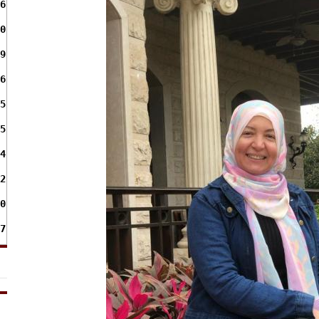
6
0
9
6
5
5
4
2
0
7