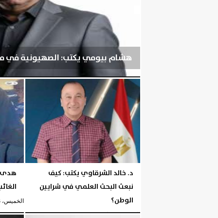
هشام بيومي يكتب: الصهيونية في مو
الإثنين، 3 أغسطس 2026
04:52 مـ
د. خالد الشرقاوي يكتب: كيف
هدى ص
نبعث البحث العلمي في شرايين
الغائب
الوطن؟
الخميس، 23 يوليو 2026
الجمعة، 24 يوليو 2026
07:06 مـ